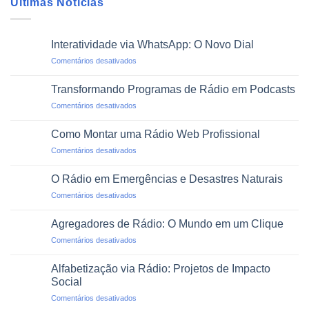
Últimas Notícias
Interatividade via WhatsApp: O Novo Dial
em
Comentários desativados
Interatividade
via
Transformando Programas de Rádio em Podcasts
WhatsApp:
em
Comentários desativados
O
Transformando
Novo
Programas
Dial
Como Montar uma Rádio Web Profissional
de
em
Comentários desativados
Rádio
Como
em
Montar
Podcasts
O Rádio em Emergências e Desastres Naturais
uma
em
Comentários desativados
Rádio
O
Web
Rádio
Profissional
Agregadores de Rádio: O Mundo em um Clique
em
em
Comentários desativados
Emergências
Agregadores
e
de
Desastres
Alfabetização via Rádio: Projetos de Impacto
Rádio:
Naturais
Social
O
em
Comentários desativados
Mundo