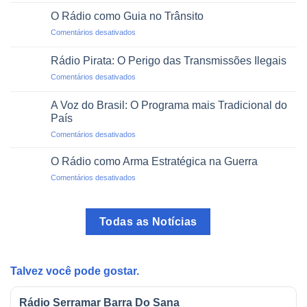
Alfabetização
em
via
um
O Rádio como Guia no Trânsito
Rádio:
Clique
em
Comentários desativados
Projetos
O
de
Rádio
Impacto
Rádio Pirata: O Perigo das Transmissões Ilegais
como
Social
em
Comentários desativados
Guia
Rádio
no
Pirata:
Trânsito
A Voz do Brasil: O Programa mais Tradicional do
O
País
Perigo
em
Comentários desativados
das
A
Transmissões
Voz
Ilegais
O Rádio como Arma Estratégica na Guerra
do
em
Comentários desativados
Brasil:
O
O
Rádio
Programa
como
mais
Todas as Notícias
Arma
Tradicional
Estratégica
do
na
País
Guerra
Talvez você pode gostar.
Rádio Serramar Barra Do Sana