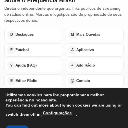
Sobre o Frequência Brasil
Diretório independente que organiza links públicos de streaming
de rádios online. Marcas e logotipos são de propriedade de seus
respectivos donos.
D
Destaques
M
Mais Ouvidas
F
Futebol
A
Aplicativo
?
Ajuda (FAQ)
+
Add Rádio
E
Editar Rádio
@
Contato
Utilizamos cookies para lhe proporcionar a melhor
experiência no nosso site.
Home
Últimas Notícias
Rádios em Destaque
You can find out more about which cookies we are using or
Rádios Mais Ouvidas
Futebol Ao Vivo / Esportes
Buscar por Países
Add Rádio
Editar Rádio
Quem Somos
Configurações
switch them off in.
.
Perguntas Frequentes
Ajuda Com Aplicativo – Rádios Online
Baixe o Nosso Aplicativo Para Android ou IOS
Exclusão de Conta
Privacidade
Termos de Uso