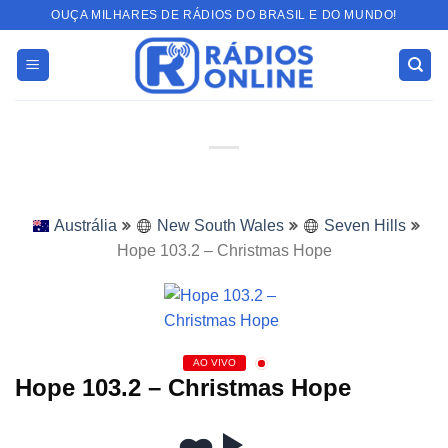
Skip
OUÇA MILHARES DE RÁDIOS DO BRASIL E DO MUNDO!
to
content
Austrália
New South Wales
Seven Hills
Hope 103.2 – Christmas Hope
AO VIVO
Hope 103.2 – Christmas Hope