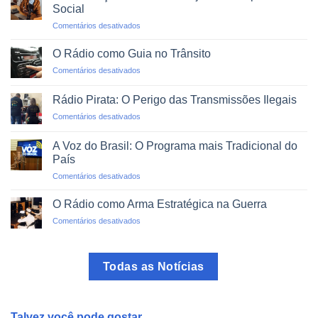
Rádio:
Naturais
Social
O
em
Comentários desativados
Mundo
Alfabetização
em
via
um
O Rádio como Guia no Trânsito
Rádio:
Clique
em
Comentários desativados
Projetos
O
de
Rádio
Impacto
Rádio Pirata: O Perigo das Transmissões Ilegais
como
Social
em
Comentários desativados
Guia
Rádio
no
Pirata:
Trânsito
A Voz do Brasil: O Programa mais Tradicional do
O
País
Perigo
em
Comentários desativados
das
A
Transmissões
Voz
Ilegais
O Rádio como Arma Estratégica na Guerra
do
em
Comentários desativados
Brasil:
O
O
Rádio
Programa
como
mais
Todas as Notícias
Arma
Tradicional
Estratégica
do
na
País
Guerra
Talvez você pode gostar.