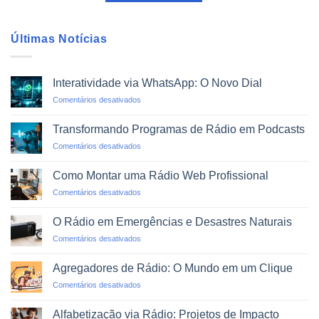
Últimas Notícias
Interatividade via WhatsApp: O Novo Dial
em
Comentários desativados
Interatividade
via
Transformando Programas de Rádio em Podcasts
WhatsApp:
em
Comentários desativados
O
Transformando
Novo
Programas
Dial
Como Montar uma Rádio Web Profissional
de
em
Comentários desativados
Rádio
Como
em
Montar
Podcasts
O Rádio em Emergências e Desastres Naturais
uma
em
Comentários desativados
Rádio
O
Web
Rádio
Profissional
Agregadores de Rádio: O Mundo em um Clique
em
em
Comentários desativados
Emergências
Agregadores
e
de
Desastres
Alfabetização via Rádio: Projetos de Impacto