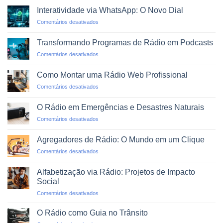
Interatividade via WhatsApp: O Novo Dial
em
Comentários desativados
Interatividade
via
Transformando Programas de Rádio em Podcasts
WhatsApp:
em
Comentários desativados
O
Transformando
Novo
Programas
Dial
Como Montar uma Rádio Web Profissional
de
em
Comentários desativados
Rádio
Como
em
Montar
Podcasts
O Rádio em Emergências e Desastres Naturais
uma
em
Comentários desativados
Rádio
O
Web
Rádio
Profissional
Agregadores de Rádio: O Mundo em um Clique
em
em
Comentários desativados
Emergências
Agregadores
e
de
Desastres
Alfabetização via Rádio: Projetos de Impacto
Rádio:
Naturais
Social
O
em
Comentários desativados
Mundo
Alfabetização
em
via
um
O Rádio como Guia no Trânsito
Rádio:
Clique