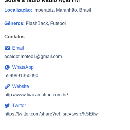
Sobre a rádio Rádio Açaí FM
Localização:
Imperatriz
,
Maranhão
,
Brasil
Gêneros:
FlashBack
,
Futebol
Contatos
Email
acaidotimoteo1@gmail.com
WhatsApp
5599991350090
Website
http://www.tvacaionline.com.br/
Twitter
https://twitter.com/share?ref_src=twsrc%5Etfw