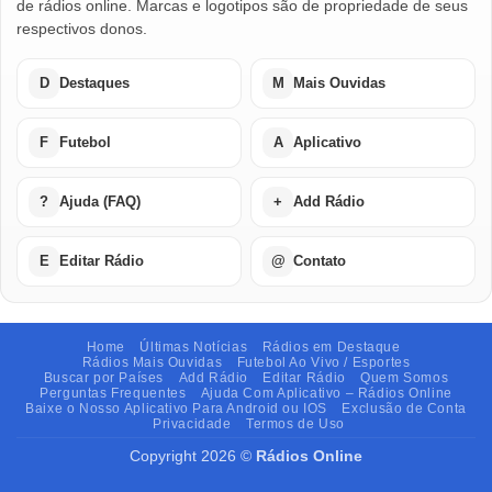
de rádios online. Marcas e logotipos são de propriedade de seus
respectivos donos.
D
Destaques
M
Mais Ouvidas
F
Futebol
A
Aplicativo
?
Ajuda (FAQ)
+
Add Rádio
E
Editar Rádio
@
Contato
Home
Últimas Notícias
Rádios em Destaque
Rádios Mais Ouvidas
Futebol Ao Vivo / Esportes
Buscar por Países
Add Rádio
Editar Rádio
Quem Somos
Perguntas Frequentes
Ajuda Com Aplicativo – Rádios Online
Baixe o Nosso Aplicativo Para Android ou IOS
Exclusão de Conta
Privacidade
Termos de Uso
Copyright 2026 ©
Rádios Online