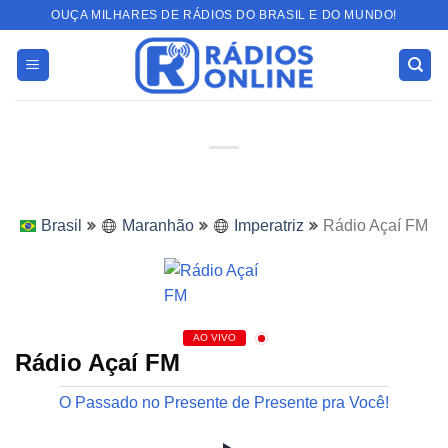
Skip
OUÇA MILHARES DE RÁDIOS DO BRASIL E DO MUNDO!
to
content
Brasil
Maranhão
Imperatriz
Rádio Açaí FM
AO VIVO
Rádio Açaí FM
O Passado no Presente de Presente pra Você!