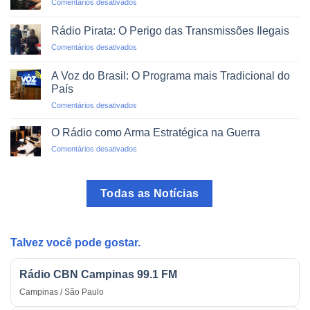
em
Comentários desativados
Projetos
O
de
Rádio
Impacto
Rádio Pirata: O Perigo das Transmissões Ilegais
como
Social
em
Comentários desativados
Guia
Rádio
no
Pirata:
Trânsito
A Voz do Brasil: O Programa mais Tradicional do
O
País
Perigo
em
Comentários desativados
das
A
Transmissões
Voz
Ilegais
O Rádio como Arma Estratégica na Guerra
do
em
Comentários desativados
Brasil:
O
O
Rádio
Programa
como
mais
Todas as Notícias
Arma
Tradicional
Estratégica
do
na
País
Guerra
Talvez você pode gostar.
Rádio CBN Campinas 99.1 FM
Campinas / São Paulo