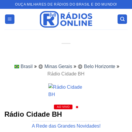
Skip
OUÇA MILHARES DE RÁDIOS DO BRASIL E DO MUNDO!
to
content
Brasil
Minas Gerais
Belo Horizonte
Rádio Cidade BH
AO VIVO
Rádio Cidade BH
A Rede das Grandes Novidades!