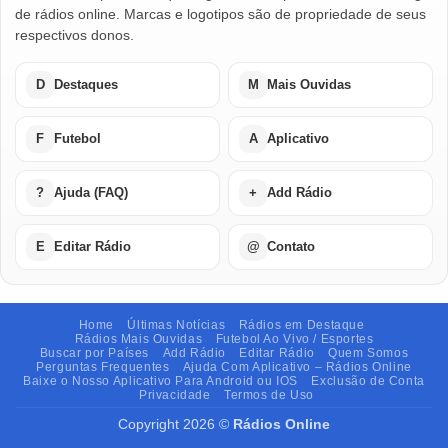
de rádios online. Marcas e logotipos são de propriedade de seus
respectivos donos.
D
Destaques
M
Mais Ouvidas
F
Futebol
A
Aplicativo
?
Ajuda (FAQ)
+
Add Rádio
E
Editar Rádio
@
Contato
Home
Últimas Notícias
Rádios em Destaque
Rádios Mais Ouvidas
Futebol Ao Vivo / Esportes
Buscar por Países
Add Rádio
Editar Rádio
Quem Somos
Perguntas Frequentes
Ajuda Com Aplicativo – Rádios Online
Baixe o Nosso Aplicativo Para Android ou IOS
Exclusão de Conta
Privacidade
Termos de Uso
Copyright 2026 ©
Rádios Online