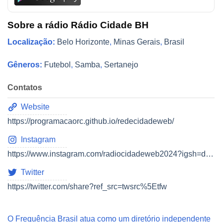
Sobre a rádio Rádio Cidade BH
Localização:
Belo Horizonte
,
Minas Gerais
,
Brasil
Gêneros:
Futebol
,
Samba
,
Sertanejo
Contatos
Website
https://programacaorc.github.io/redecidadeweb/
Instagram
https://www.instagram.com/radiocidadeweb2024?igsh=djF3eWhiZ21rd2o5
Twitter
https://twitter.com/share?ref_src=twsrc%5Etfw
O Frequência Brasil atua como um diretório independente