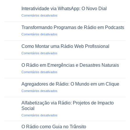
Interatividade via WhatsApp: O Novo Dial
em
Comentários desativados
Interatividade
via
Transformando Programas de Rádio em Podcasts
WhatsApp:
em
Comentários desativados
O
Transformando
Novo
Programas
Dial
Como Montar uma Rádio Web Profissional
de
em
Comentários desativados
Rádio
Como
em
Montar
Podcasts
O Rádio em Emergências e Desastres Naturais
uma
em
Comentários desativados
Rádio
O
Web
Rádio
Profissional
Agregadores de Rádio: O Mundo em um Clique
em
em
Comentários desativados
Emergências
Agregadores
e
de
Desastres
Alfabetização via Rádio: Projetos de Impacto
Rádio:
Naturais
Social
O
em
Comentários desativados
Mundo
Alfabetização
em
via
um
O Rádio como Guia no Trânsito
Rádio:
Clique