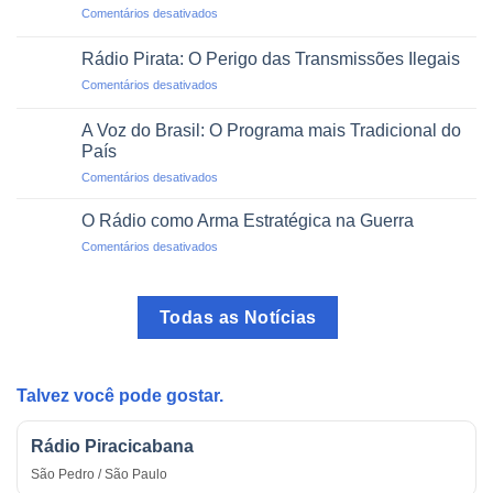
em
Comentários desativados
Projetos
O
de
Rádio
Impacto
Rádio Pirata: O Perigo das Transmissões Ilegais
como
Social
em
Comentários desativados
Guia
Rádio
no
Pirata:
Trânsito
A Voz do Brasil: O Programa mais Tradicional do
O
País
Perigo
em
Comentários desativados
das
A
Transmissões
Voz
Ilegais
O Rádio como Arma Estratégica na Guerra
do
em
Comentários desativados
Brasil:
O
O
Rádio
Programa
como
mais
Todas as Notícias
Arma
Tradicional
Estratégica
do
na
País
Guerra
Talvez você pode gostar.
Rádio Piracicabana
São Pedro / São Paulo