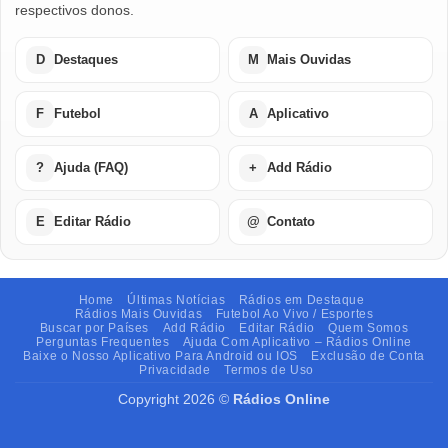
respectivos donos.
D
Destaques
M
Mais Ouvidas
F
Futebol
A
Aplicativo
?
Ajuda (FAQ)
+
Add Rádio
E
Editar Rádio
@
Contato
Home
Últimas Notícias
Rádios em Destaque
Rádios Mais Ouvidas
Futebol Ao Vivo / Esportes
Buscar por Países
Add Rádio
Editar Rádio
Quem Somos
Perguntas Frequentes
Ajuda Com Aplicativo – Rádios Online
Baixe o Nosso Aplicativo Para Android ou IOS
Exclusão de Conta
Privacidade
Termos de Uso
Copyright 2026 ©
Rádios Online