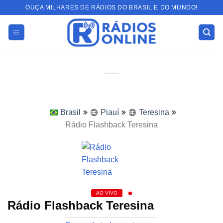
Skip
OUÇA MILHARES DE RÁDIOS DO BRASIL E DO MUNDO!
to
content
Brasil
Piauí
Teresina
Rádio Flashback Teresina
AO VIVO
Rádio Flashback Teresina