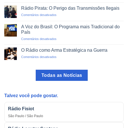
O
de
Rádio
Impacto
Rádio Pirata: O Perigo das Transmissões Ilegais
como
Social
em
Comentários desativados
Guia
Rádio
no
Pirata:
Trânsito
A Voz do Brasil: O Programa mais Tradicional do
O
País
Perigo
em
Comentários desativados
das
A
Transmissões
Voz
Ilegais
O Rádio como Arma Estratégica na Guerra
do
em
Comentários desativados
Brasil:
O
O
Rádio
Programa
como
mais
Todas as Notícias
Arma
Tradicional
Estratégica
do
na
País
Guerra
Talvez você pode gostar.
Rádio Fisiot
São Paulo / São Paulo