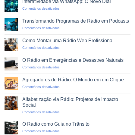
Interatividade via WhatsApp: O Novo Dial
em
Comentários desativados
Interatividade
via
Transformando Programas de Rádio em Podcasts
WhatsApp:
em
Comentários desativados
O
Transformando
Novo
Programas
Dial
Como Montar uma Rádio Web Profissional
de
em
Comentários desativados
Rádio
Como
em
Montar
Podcasts
O Rádio em Emergências e Desastres Naturais
uma
em
Comentários desativados
Rádio
O
Web
Rádio
Profissional
Agregadores de Rádio: O Mundo em um Clique
em
em
Comentários desativados
Emergências
Agregadores
e
de
Desastres
Alfabetização via Rádio: Projetos de Impacto
Rádio:
Naturais
Social
O
em
Comentários desativados
Mundo
Alfabetização
em
via
um
O Rádio como Guia no Trânsito
Rádio:
Clique
em
Comentários desativados
Projetos