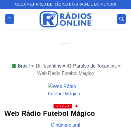
Skip
OUÇA MILHARES DE RÁDIOS DO BRASIL E DO MUNDO!
to
content
Brasil
Tocantins
Paraíso do Tocantins
Web Rádio Futebol Mágico
AO VIVO
Web Rádio Futebol Mágico
O número um!