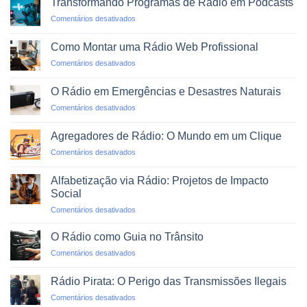
Transformando Programas de Rádio em Podcasts
WhatsApp:
em
Comentários desativados
O
Transformando
Novo
Programas
Dial
Como Montar uma Rádio Web Profissional
de
em
Comentários desativados
Rádio
Como
em
Montar
Podcasts
O Rádio em Emergências e Desastres Naturais
uma
em
Comentários desativados
Rádio
O
Web
Rádio
Profissional
Agregadores de Rádio: O Mundo em um Clique
em
em
Comentários desativados
Emergências
Agregadores
e
de
Desastres
Alfabetização via Rádio: Projetos de Impacto
Rádio:
Naturais
Social
O
em
Comentários desativados
Mundo
Alfabetização
em
via
um
O Rádio como Guia no Trânsito
Rádio:
Clique
em
Comentários desativados
Projetos
O
de
Rádio
Impacto
Rádio Pirata: O Perigo das Transmissões Ilegais
como
Social
em
Comentários desativados
Guia