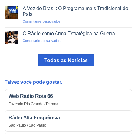
Rádio
no
Pirata:
Trânsito
A Voz do Brasil: O Programa mais Tradicional do
O
País
Perigo
em
Comentários desativados
das
A
Transmissões
Voz
Ilegais
O Rádio como Arma Estratégica na Guerra
do
em
Comentários desativados
Brasil:
O
O
Rádio
Programa
como
mais
Todas as Notícias
Arma
Tradicional
Estratégica
do
na
País
Guerra
Talvez você pode gostar.
Web Rádio Rota 66
Fazenda Rio Grande / Paraná
Rádio Alta Frequência
São Paulo / São Paulo