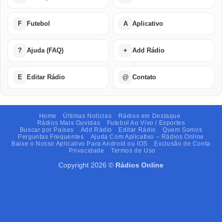
F
Futebol
A
Aplicativo
?
Ajuda (FAQ)
+
Add Rádio
E
Editar Rádio
@
Contato
Home
Últimas Notícias
Rádios em Destaque
Rádios Mais Ouvidas
Futebol Ao Vivo / Esportes
Buscar por Países
Add Rádio
Editar Rádio
Quem Somos
Perguntas Frequentes
Ajuda Com Aplicativo – Rádios Online
Baixe o Nosso Aplicativo Para Android ou IOS
Exclusão de Conta
Privacidade
Termos de Uso
Copyright 2026 ©
Rádios Online