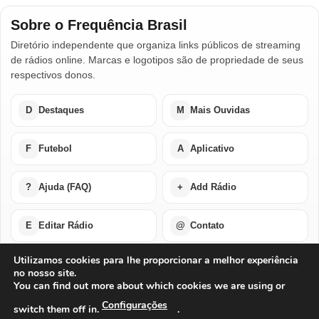
Sobre o Frequência Brasil
Diretório independente que organiza links públicos de streaming
de rádios online. Marcas e logotipos são de propriedade de seus
respectivos donos.
D
Destaques
M
Mais Ouvidas
F
Futebol
A
Aplicativo
?
Ajuda (FAQ)
+
Add Rádio
E
Editar Rádio
@
Contato
Utilizamos cookies para lhe proporcionar a melhor experiência
no nosso site.
Home
Últimas Notícias
Rádios em Destaque
You can find out more about which cookies we are using or
Rádios Mais Ouvidas
Futebol Ao Vivo / Esportes
Buscar por Países
Add Rádio
Editar Rádio
Quem Somos
Configurações
switch them off in.
.
Perguntas Frequentes
Ajuda Com Aplicativo – Rádios Online