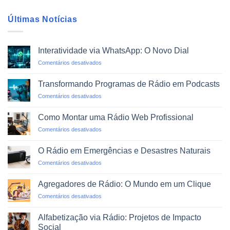
Últimas Notícias
Interatividade via WhatsApp: O Novo Dial
em
Comentários desativados
Interatividade
via
Transformando Programas de Rádio em Podcasts
WhatsApp:
em
Comentários desativados
O
Transformando
Novo
Programas
Dial
Como Montar uma Rádio Web Profissional
de
em
Comentários desativados
Rádio
Como
em
Montar
Podcasts
O Rádio em Emergências e Desastres Naturais
uma
em
Comentários desativados
Rádio
O
Web
Rádio
Profissional
Agregadores de Rádio: O Mundo em um Clique
em
em
Comentários desativados
Emergências
Agregadores
e
de
Desastres
Alfabetização via Rádio: Projetos de Impacto
Rádio:
Naturais
Social