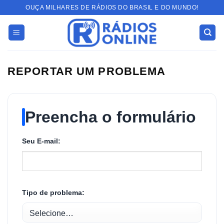
Skip
OUÇA MILHARES DE RÁDIOS DO BRASIL E DO MUNDO!
to
content
REPORTAR UM PROBLEMA
Preencha o formulário
Seu E-mail:
Tipo de problema: