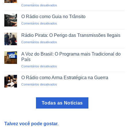
O
em
Comentários desativados
Mundo
Alfabetização
em
via
um
O Rádio como Guia no Trânsito
Rádio:
Clique
em
Comentários desativados
Projetos
O
de
Rádio
Impacto
Rádio Pirata: O Perigo das Transmissões Ilegais
como
Social
em
Comentários desativados
Guia
Rádio
no
Pirata:
Trânsito
A Voz do Brasil: O Programa mais Tradicional do
O
País
Perigo
em
Comentários desativados
das
A
Transmissões
Voz
Ilegais
O Rádio como Arma Estratégica na Guerra
do
em
Comentários desativados
Brasil:
O
O
Rádio
Programa
como
mais
Todas as Notícias
Arma
Tradicional
Estratégica
do
na
País
Guerra
Talvez você pode gostar.