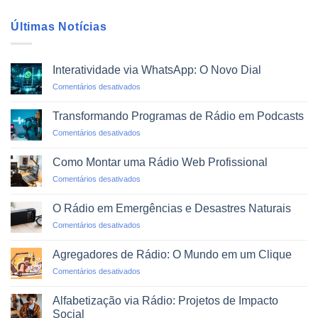
Últimas Notícias
Interatividade via WhatsApp: O Novo Dial
em
Comentários desativados
Interatividade
via
Transformando Programas de Rádio em Podcasts
WhatsApp:
em
Comentários desativados
O
Transformando
Novo
Programas
Dial
Como Montar uma Rádio Web Profissional
de
em
Comentários desativados
Rádio
Como
em
Montar
Podcasts
O Rádio em Emergências e Desastres Naturais
uma
em
Comentários desativados
Rádio
O
Web
Rádio
Profissional
Agregadores de Rádio: O Mundo em um Clique
em
em
Comentários desativados
Emergências
Agregadores
e
de
Desastres
Alfabetização via Rádio: Projetos de Impacto
Rádio:
Naturais
Social