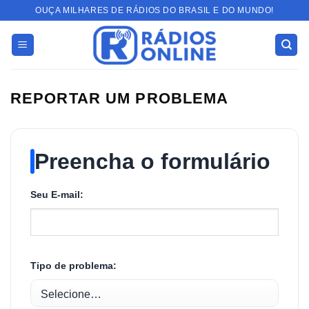
Skip
OUÇA MILHARES DE RÁDIOS DO BRASIL E DO MUNDO!
to
content
REPORTAR UM PROBLEMA
Preencha o formulário
Seu E-mail:
Tipo de problema: