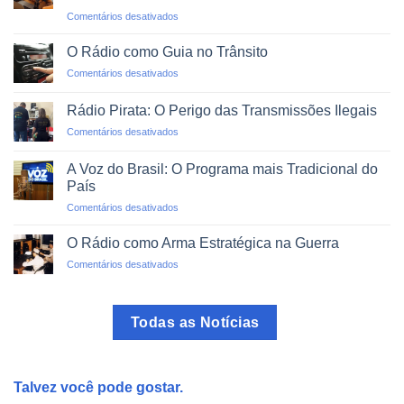
O
em
Comentários desativados
Mundo
Alfabetização
em
via
um
O Rádio como Guia no Trânsito
Rádio:
Clique
em
Comentários desativados
Projetos
O
de
Rádio
Impacto
Rádio Pirata: O Perigo das Transmissões Ilegais
como
Social
em
Comentários desativados
Guia
Rádio
no
Pirata:
Trânsito
A Voz do Brasil: O Programa mais Tradicional do
O
País
Perigo
em
Comentários desativados
das
A
Transmissões
Voz
Ilegais
O Rádio como Arma Estratégica na Guerra
do
em
Comentários desativados
Brasil:
O
O
Rádio
Programa
como
mais
Todas as Notícias
Arma
Tradicional
Estratégica
do
na
País
Guerra
Talvez você pode gostar.