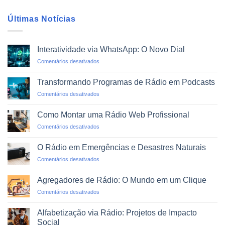
Últimas Notícias
Interatividade via WhatsApp: O Novo Dial
em
Comentários desativados
Interatividade
via
Transformando Programas de Rádio em Podcasts
WhatsApp:
em
Comentários desativados
O
Transformando
Novo
Programas
Dial
Como Montar uma Rádio Web Profissional
de
em
Comentários desativados
Rádio
Como
em
Montar
Podcasts
O Rádio em Emergências e Desastres Naturais
uma
em
Comentários desativados
Rádio
O
Web
Rádio
Profissional
Agregadores de Rádio: O Mundo em um Clique
em
em
Comentários desativados
Emergências
Agregadores
e
de
Desastres
Alfabetização via Rádio: Projetos de Impacto
Rádio:
Naturais
Social