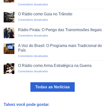
O
em
Comentários desativados
Mundo
Alfabetização
em
via
um
O Rádio como Guia no Trânsito
Rádio:
Clique
em
Comentários desativados
Projetos
O
de
Rádio
Impacto
Rádio Pirata: O Perigo das Transmissões Ilegais
como
Social
em
Comentários desativados
Guia
Rádio
no
Pirata:
Trânsito
A Voz do Brasil: O Programa mais Tradicional do
O
País
Perigo
em
Comentários desativados
das
A
Transmissões
Voz
Ilegais
O Rádio como Arma Estratégica na Guerra
do
em
Comentários desativados
Brasil:
O
O
Rádio
Programa
como
mais
Todas as Notícias
Arma
Tradicional
Estratégica
do
na
País
Guerra
Talvez você pode gostar.