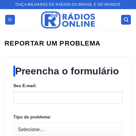
Skip
OUÇA MILHARES DE RÁDIOS DO BRASIL E DO MUNDO!
to
content
REPORTAR UM PROBLEMA
Preencha o formulário
Seu E-mail:
Tipo de problema: