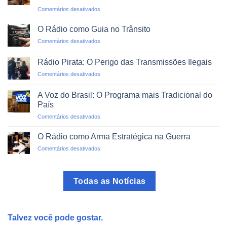
O
em
Comentários desativados
Mundo
Alfabetização
em
via
um
O Rádio como Guia no Trânsito
Rádio:
Clique
em
Comentários desativados
Projetos
O
de
Rádio
Impacto
Rádio Pirata: O Perigo das Transmissões Ilegais
como
Social
em
Comentários desativados
Guia
Rádio
no
Pirata:
Trânsito
A Voz do Brasil: O Programa mais Tradicional do
O
País
Perigo
em
Comentários desativados
das
A
Transmissões
Voz
Ilegais
O Rádio como Arma Estratégica na Guerra
do
em
Comentários desativados
Brasil:
O
O
Rádio
Programa
como
mais
Todas as Notícias
Arma
Tradicional
Estratégica
do
na
País
Guerra
Talvez você pode gostar.