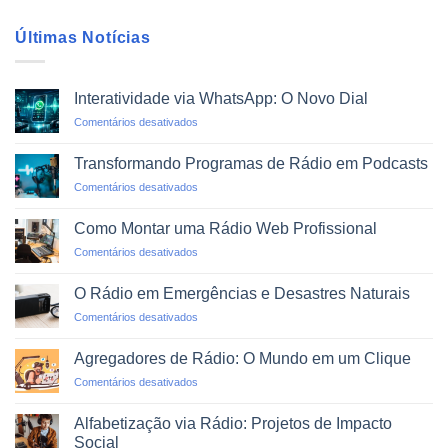
Últimas Notícias
Interatividade via WhatsApp: O Novo Dial
em
Comentários desativados
Interatividade
via
Transformando Programas de Rádio em Podcasts
WhatsApp:
em
Comentários desativados
O
Transformando
Novo
Programas
Dial
Como Montar uma Rádio Web Profissional
de
em
Comentários desativados
Rádio
Como
em
Montar
Podcasts
O Rádio em Emergências e Desastres Naturais
uma
em
Comentários desativados
Rádio
O
Web
Rádio
Profissional
Agregadores de Rádio: O Mundo em um Clique
em
em
Comentários desativados
Emergências
Agregadores
e
de
Desastres
Alfabetização via Rádio: Projetos de Impacto
Rádio:
Naturais
Social