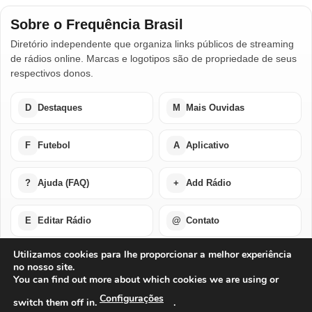
Sobre o Frequência Brasil
Diretório independente que organiza links públicos de streaming
de rádios online. Marcas e logotipos são de propriedade de seus
respectivos donos.
D
Destaques
M
Mais Ouvidas
F
Futebol
A
Aplicativo
?
Ajuda (FAQ)
+
Add Rádio
E
Editar Rádio
@
Contato
Utilizamos cookies para lhe proporcionar a melhor experiência
no nosso site.
Home
Últimas Notícias
Rádios em Destaque
You can find out more about which cookies we are using or
Rádios Mais Ouvidas
Futebol Ao Vivo / Esportes
Buscar por Países
Add Rádio
Editar Rádio
Quem Somos
Configurações
switch them off in.
.
Perguntas Frequentes
Ajuda Com Aplicativo – Rádios Online