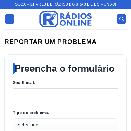
Skip
OUÇA MILHARES DE RÁDIOS DO BRASIL E DO MUNDO!
to
content
REPORTAR UM PROBLEMA
Preencha o formulário
Seu E-mail:
Tipo de problema: