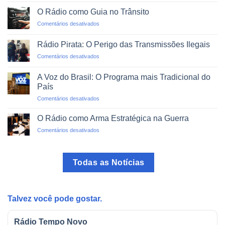
Alfabetização
em
via
um
O Rádio como Guia no Trânsito
Rádio:
Clique
em
Comentários desativados
Projetos
O
de
Rádio
Impacto
Rádio Pirata: O Perigo das Transmissões Ilegais
como
Social
em
Comentários desativados
Guia
Rádio
no
Pirata:
Trânsito
A Voz do Brasil: O Programa mais Tradicional do
O
País
Perigo
em
Comentários desativados
das
A
Transmissões
Voz
Ilegais
O Rádio como Arma Estratégica na Guerra
do
em
Comentários desativados
Brasil:
O
O
Rádio
Programa
como
mais
Todas as Notícias
Arma
Tradicional
Estratégica
do
na
País
Guerra
Talvez você pode gostar.
Rádio Tempo Novo