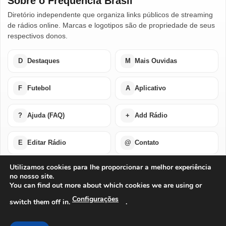
Sobre o Frequência Brasil
Diretório independente que organiza links públicos de streaming
de rádios online. Marcas e logotipos são de propriedade de seus
respectivos donos.
D
Destaques
M
Mais Ouvidas
F
Futebol
A
Aplicativo
?
Ajuda (FAQ)
+
Add Rádio
E
Editar Rádio
@
Contato
Utilizamos cookies para lhe proporcionar a melhor experiência
no nosso site.
Home
Últimas Notícias
Rádios em Destaque
You can find out more about which cookies we are using or
Rádios Mais Ouvidas
Futebol Ao Vivo / Esportes
Buscar por Países
Add Rádio
Editar Rádio
Quem Somos
Configurações
switch them off in.
.
Perguntas Frequentes
Ajuda Com Aplicativo – Rádios Online
Baixe o Nosso Aplicativo Para Android ou IOS
Exclusão de Conta
Privacidade
Termos de Uso