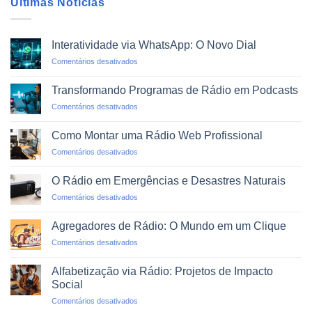
Últimas Notícias
Interatividade via WhatsApp: O Novo Dial
em
Comentários desativados
Interatividade
via
Transformando Programas de Rádio em Podcasts
WhatsApp:
em
Comentários desativados
O
Transformando
Novo
Programas
Dial
Como Montar uma Rádio Web Profissional
de
em
Comentários desativados
Rádio
Como
em
Montar
Podcasts
O Rádio em Emergências e Desastres Naturais
uma
em
Comentários desativados
Rádio
O
Web
Rádio
Profissional
Agregadores de Rádio: O Mundo em um Clique
em
em
Comentários desativados
Emergências
Agregadores
e
de
Desastres
Alfabetização via Rádio: Projetos de Impacto
Rádio:
Naturais
Social
O
em
Comentários desativados
Mundo