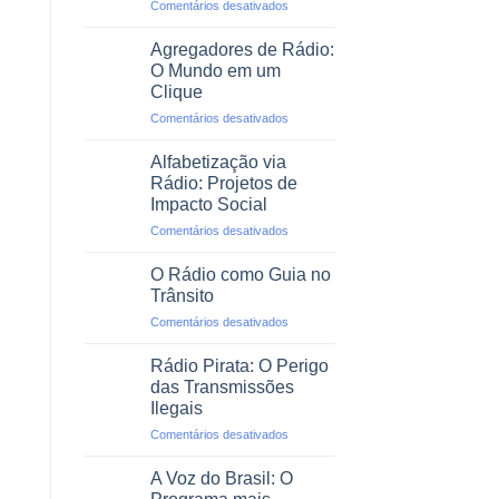
em
Comentários desativados
Profissional
O
Rádio
Agregadores de Rádio:
em
O Mundo em um
Emergências
Clique
e
em
Comentários desativados
Desastres
Agregadores
Naturais
de
Alfabetização via
Rádio:
Rádio: Projetos de
O
Impacto Social
Mundo
em
Comentários desativados
em
Alfabetização
um
via
Clique
O Rádio como Guia no
Rádio:
Trânsito
Projetos
em
Comentários desativados
de
O
Impacto
Rádio
Social
Rádio Pirata: O Perigo
como
das Transmissões
Guia
Ilegais
no
em
Comentários desativados
Trânsito
Rádio
Pirata:
A Voz do Brasil: O
O