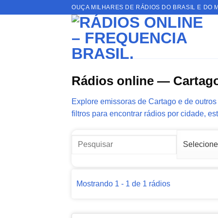
Skip
OUÇA MILHARES DE RÁDIOS DO BRASIL E DO 
to
content
Rádios online — Cartag
Explore emissoras de Cartago e de outros 
filtros para encontrar rádios por cidade, es
Mostrando 1 - 1 de 1 rádios