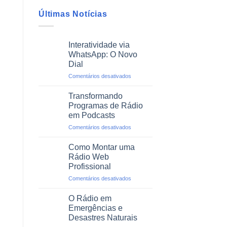
Últimas Notícias
Interatividade via
WhatsApp: O Novo
Dial
em
Comentários desativados
Interatividade
via
Transformando
WhatsApp:
Programas de Rádio
O
em Podcasts
Novo
em
Comentários desativados
Dial
Transformando
Programas
Como Montar uma
de
Rádio Web
Rádio
Profissional
em
em
Comentários desativados
Podcasts
Como
Montar
O Rádio em
uma
Emergências e
Rádio
Desastres Naturais
Web