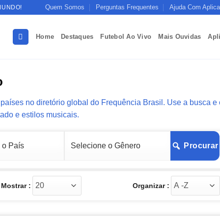
Quem Somos
Perguntas Frequentes
Ajuda Com Aplica
MUNDO!
Home
Destaques
Futebol Ao Vivo
Mais Ouvidas
Apl
o
países no diretório global do Frequência Brasil. Use a busca e
tado e estilos musicais.
Procurar
Mostrar :
Organizar :