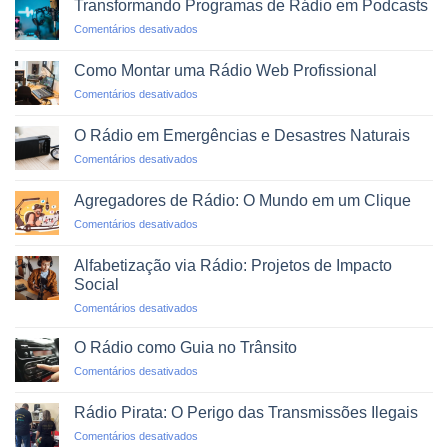
Transformando Programas de Rádio em Podcasts
WhatsApp:
em
Comentários desativados
O
Transformando
Novo
Programas
Dial
Como Montar uma Rádio Web Profissional
de
em
Comentários desativados
Rádio
Como
em
Montar
Podcasts
O Rádio em Emergências e Desastres Naturais
uma
em
Comentários desativados
Rádio
O
Web
Rádio
Profissional
Agregadores de Rádio: O Mundo em um Clique
em
em
Comentários desativados
Emergências
Agregadores
e
de
Desastres
Alfabetização via Rádio: Projetos de Impacto
Rádio:
Naturais
Social
O
em
Comentários desativados
Mundo
Alfabetização
em
via
um
O Rádio como Guia no Trânsito
Rádio:
Clique
em
Comentários desativados
Projetos
O
de
Rádio
Impacto
Rádio Pirata: O Perigo das Transmissões Ilegais
como
Social
em
Comentários desativados
Guia