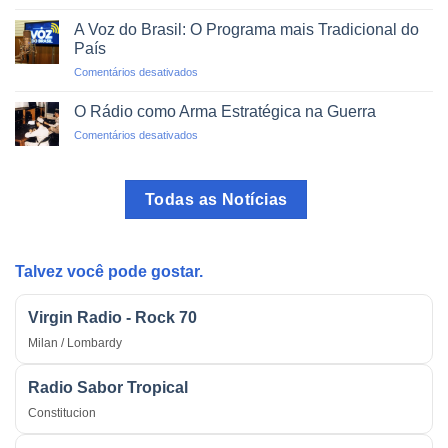
Rádio
no
Pirata:
Trânsito
A Voz do Brasil: O Programa mais Tradicional do
O
País
Perigo
em
Comentários desativados
das
A
Transmissões
Voz
Ilegais
O Rádio como Arma Estratégica na Guerra
do
em
Comentários desativados
Brasil:
O
O
Rádio
Programa
como
mais
Todas as Notícias
Arma
Tradicional
Estratégica
do
na
País
Guerra
Talvez você pode gostar.
Virgin Radio - Rock 70
Milan / Lombardy
Radio Sabor Tropical
Constitucion