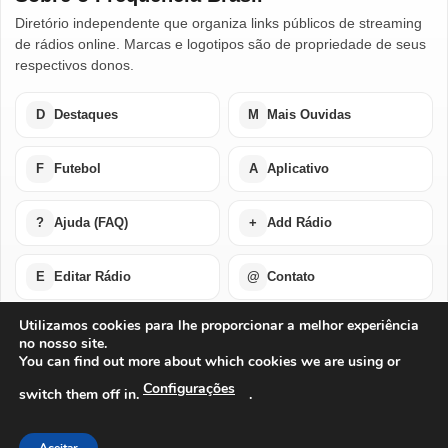
Diretório independente que organiza links públicos de streaming
de rádios online. Marcas e logotipos são de propriedade de seus
respectivos donos.
D
Destaques
M
Mais Ouvidas
F
Futebol
A
Aplicativo
?
Ajuda (FAQ)
+
Add Rádio
E
Editar Rádio
@
Contato
Utilizamos cookies para lhe proporcionar a melhor experiência
no nosso site.
Home
Últimas Notícias
Rádios em Destaque
You can find out more about which cookies we are using or
Rádios Mais Ouvidas
Futebol Ao Vivo / Esportes
Buscar por Países
Add Rádio
Editar Rádio
Quem Somos
Configurações
switch them off in.
.
Perguntas Frequentes
Ajuda Com Aplicativo – Rádios Online
Baixe o Nosso Aplicativo Para Android ou IOS
Exclusão de Conta
Privacidade
Termos de Uso