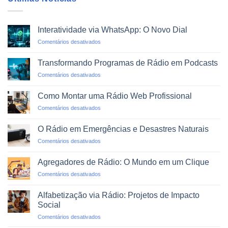
Interatividade via WhatsApp: O Novo Dial
em
Comentários desativados
Interatividade
via
Transformando Programas de Rádio em Podcasts
WhatsApp:
em
Comentários desativados
O
Transformando
Novo
Programas
Dial
Como Montar uma Rádio Web Profissional
de
em
Comentários desativados
Rádio
Como
em
Montar
Podcasts
O Rádio em Emergências e Desastres Naturais
uma
em
Comentários desativados
Rádio
O
Web
Rádio
Profissional
Agregadores de Rádio: O Mundo em um Clique
em
em
Comentários desativados
Emergências
Agregadores
e
de
Desastres
Alfabetização via Rádio: Projetos de Impacto
Rádio:
Naturais
Social
O
em
Comentários desativados
Mundo
Alfabetização
em