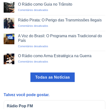
via
um
O Rádio como Guia no Trânsito
Rádio:
Clique
em
Comentários desativados
Projetos
O
de
Rádio
Impacto
Rádio Pirata: O Perigo das Transmissões Ilegais
como
Social
em
Comentários desativados
Guia
Rádio
no
Pirata:
Trânsito
A Voz do Brasil: O Programa mais Tradicional do
O
País
Perigo
em
Comentários desativados
das
A
Transmissões
Voz
Ilegais
O Rádio como Arma Estratégica na Guerra
do
em
Comentários desativados
Brasil:
O
O
Rádio
Programa
como
mais
Todas as Notícias
Arma
Tradicional
Estratégica
do
na
País
Guerra
Talvez você pode gostar.
Rádio Pop FM