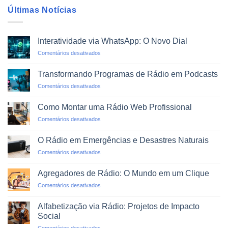
Últimas Notícias
Interatividade via WhatsApp: O Novo Dial
em
Comentários desativados
Interatividade
via
Transformando Programas de Rádio em Podcasts
WhatsApp:
em
Comentários desativados
O
Transformando
Novo
Programas
Dial
Como Montar uma Rádio Web Profissional
de
em
Comentários desativados
Rádio
Como
em
Montar
Podcasts
O Rádio em Emergências e Desastres Naturais
uma
em
Comentários desativados
Rádio
O
Web
Rádio
Profissional
Agregadores de Rádio: O Mundo em um Clique
em
em
Comentários desativados
Emergências
Agregadores
e
de
Desastres
Alfabetização via Rádio: Projetos de Impacto
Rádio:
Naturais
Social
O
em