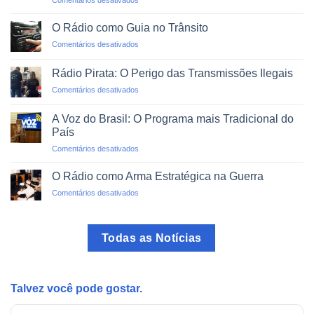
Comentários desativados
Mundo
Alfabetização
em
via
um
O Rádio como Guia no Trânsito
Rádio:
Clique
em
Comentários desativados
Projetos
O
de
Rádio
Impacto
Rádio Pirata: O Perigo das Transmissões Ilegais
como
Social
em
Comentários desativados
Guia
Rádio
no
Pirata:
Trânsito
A Voz do Brasil: O Programa mais Tradicional do
O
País
Perigo
em
Comentários desativados
das
A
Transmissões
Voz
Ilegais
O Rádio como Arma Estratégica na Guerra
do
em
Comentários desativados
Brasil:
O
O
Rádio
Programa
como
mais
Todas as Notícias
Arma
Tradicional
Estratégica
do
na
País
Guerra
Talvez você pode gostar.