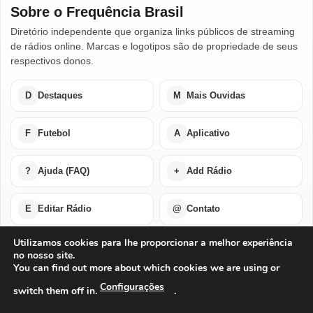
Sobre o Frequência Brasil
Diretório independente que organiza links públicos de streaming
de rádios online. Marcas e logotipos são de propriedade de seus
respectivos donos.
D
Destaques
M
Mais Ouvidas
F
Futebol
A
Aplicativo
?
Ajuda (FAQ)
+
Add Rádio
E
Editar Rádio
@
Contato
Utilizamos cookies para lhe proporcionar a melhor experiência
no nosso site.
Home
Últimas Notícias
Rádios em Destaque
You can find out more about which cookies we are using or
Rádios Mais Ouvidas
Futebol Ao Vivo / Esportes
Buscar por Países
Add Rádio
Editar Rádio
Quem Somos
Configurações
switch them off in.
.
Perguntas Frequentes
Ajuda Com Aplicativo – Rádios Online
Baixe o Nosso Aplicativo Para Android ou IOS
Exclusão de Conta
Privacidade
Termos de Uso