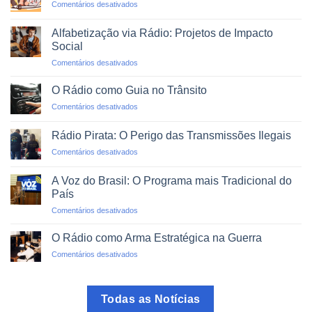
em
Comentários desativados
Emergências
Agregadores
e
de
Desastres
Alfabetização via Rádio: Projetos de Impacto
Rádio:
Naturais
Social
O
em
Comentários desativados
Mundo
Alfabetização
em
via
um
O Rádio como Guia no Trânsito
Rádio:
Clique
em
Comentários desativados
Projetos
O
de
Rádio
Impacto
Rádio Pirata: O Perigo das Transmissões Ilegais
como
Social
em
Comentários desativados
Guia
Rádio
no
Pirata:
Trânsito
A Voz do Brasil: O Programa mais Tradicional do
O
País
Perigo
em
Comentários desativados
das
A
Transmissões
Voz
Ilegais
O Rádio como Arma Estratégica na Guerra
do
em
Comentários desativados
Brasil:
O
O
Rádio
Programa
como
mais
Todas as Notícias
Arma
Tradicional