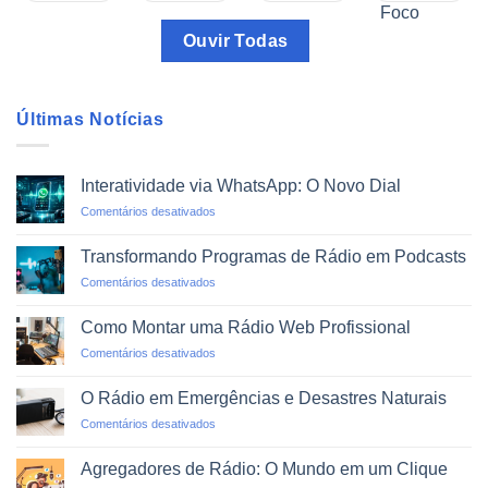
Ouvir Todas
Últimas Notícias
Interatividade via WhatsApp: O Novo Dial
em
Comentários desativados
Interatividade
via
Transformando Programas de Rádio em Podcasts
WhatsApp:
em
Comentários desativados
O
Transformando
Novo
Programas
Dial
Como Montar uma Rádio Web Profissional
de
em
Comentários desativados
Rádio
Como
em
Montar
Podcasts
O Rádio em Emergências e Desastres Naturais
uma
em
Comentários desativados
Rádio
O
Web
Rádio
Profissional
Agregadores de Rádio: O Mundo em um Clique
em