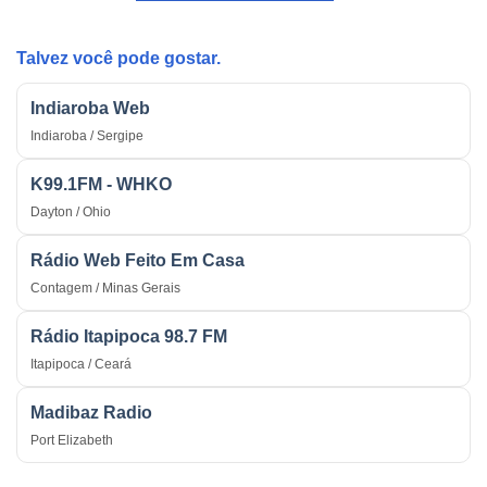
Estratégica
do
na
País
Guerra
Talvez você pode gostar.
Indiaroba Web
Indiaroba / Sergipe
K99.1FM - WHKO
Dayton / Ohio
Rádio Web Feito Em Casa
Contagem / Minas Gerais
Rádio Itapipoca 98.7 FM
Itapipoca / Ceará
Madibaz Radio
Port Elizabeth