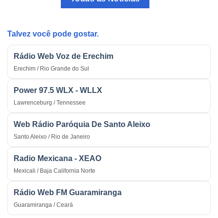
Arma
Tradicional
Estratégica
do
na
País
Guerra
Talvez você pode gostar.
Rádio Web Voz de Erechim
Erechim / Rio Grande do Sul
Power 97.5 WLX - WLLX
Lawrenceburg / Tennessee
Web Rádio Paróquia De Santo Aleixo
Santo Aleixo / Rio de Janeiro
Radio Mexicana - XEAO
Mexicali / Baja California Norte
Rádio Web FM Guaramiranga
Guaramiranga / Ceará