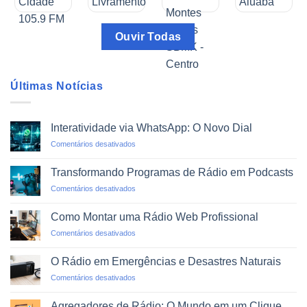
Ouvir Todas
Últimas Notícias
Interatividade via WhatsApp: O Novo Dial
em
Comentários desativados
Interatividade
via
Transformando Programas de Rádio em Podcasts
WhatsApp:
em
Comentários desativados
O
Transformando
Novo
Programas
Dial
Como Montar uma Rádio Web Profissional
de
em
Comentários desativados
Rádio
Como
em
Montar
Podcasts
O Rádio em Emergências e Desastres Naturais
uma
em
Comentários desativados
Rádio
O
Web
Rádio
Profissional
Agregadores de Rádio: O Mundo em um Clique