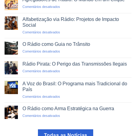
em
em
Comentários desativados
Emergências
Agregadores
e
de
Desastres
Alfabetização via Rádio: Projetos de Impacto
Rádio:
Naturais
Social
O
em
Comentários desativados
Mundo
Alfabetização
em
via
um
O Rádio como Guia no Trânsito
Rádio:
Clique
em
Comentários desativados
Projetos
O
de
Rádio
Impacto
Rádio Pirata: O Perigo das Transmissões Ilegais
como
Social
em
Comentários desativados
Guia
Rádio
no
Pirata:
Trânsito
A Voz do Brasil: O Programa mais Tradicional do
O
País
Perigo
em
Comentários desativados
das
A
Transmissões
Voz
Ilegais
O Rádio como Arma Estratégica na Guerra
do
em
Comentários desativados
Brasil:
O
O
Rádio
Programa
como
mais
Todas as Notícias