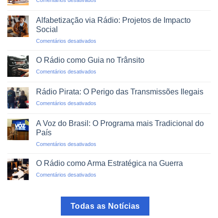
Comentários desativados
Emergências
Agregadores
e
de
Desastres
Alfabetização via Rádio: Projetos de Impacto
Rádio:
Naturais
Social
O
em
Comentários desativados
Mundo
Alfabetização
em
via
um
O Rádio como Guia no Trânsito
Rádio:
Clique
em
Comentários desativados
Projetos
O
de
Rádio
Impacto
Rádio Pirata: O Perigo das Transmissões Ilegais
como
Social
em
Comentários desativados
Guia
Rádio
no
Pirata:
Trânsito
A Voz do Brasil: O Programa mais Tradicional do
O
País
Perigo
em
Comentários desativados
das
A
Transmissões
Voz
Ilegais
O Rádio como Arma Estratégica na Guerra
do
em
Comentários desativados
Brasil:
O
O
Rádio
Programa
como
mais
Todas as Notícias
Arma
Tradicional
Estratégica