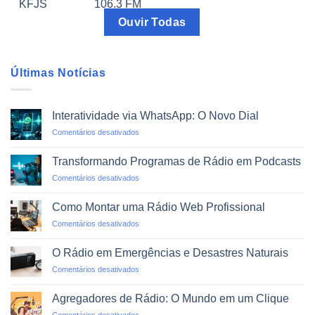
Ouvir Todas
Últimas Notícias
Interatividade via WhatsApp: O Novo Dial
em
Comentários desativados
Interatividade
via
Transformando Programas de Rádio em Podcasts
WhatsApp:
em
Comentários desativados
O
Transformando
Novo
Programas
Dial
Como Montar uma Rádio Web Profissional
de
em
Comentários desativados
Rádio
Como
em
Montar
Podcasts
O Rádio em Emergências e Desastres Naturais
uma
em
Comentários desativados
Rádio
O
Web
Rádio
Profissional
Agregadores de Rádio: O Mundo em um Clique
em
em