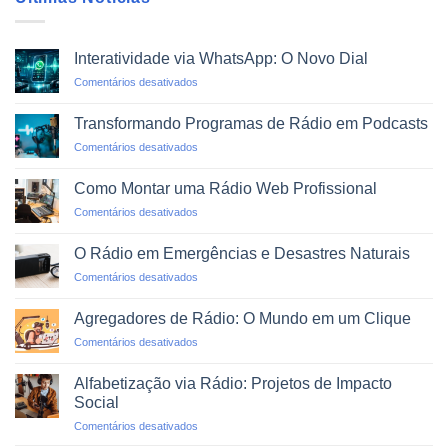
Interatividade via WhatsApp: O Novo Dial
em
Comentários desativados
Interatividade
via
Transformando Programas de Rádio em Podcasts
WhatsApp:
em
Comentários desativados
O
Transformando
Novo
Programas
Dial
Como Montar uma Rádio Web Profissional
de
em
Comentários desativados
Rádio
Como
em
Montar
Podcasts
O Rádio em Emergências e Desastres Naturais
uma
em
Comentários desativados
Rádio
O
Web
Rádio
Profissional
Agregadores de Rádio: O Mundo em um Clique
em
em
Comentários desativados
Emergências
Agregadores
e
de
Desastres
Alfabetização via Rádio: Projetos de Impacto
Rádio:
Naturais
Social
O
em
Comentários desativados
Mundo
Alfabetização
em