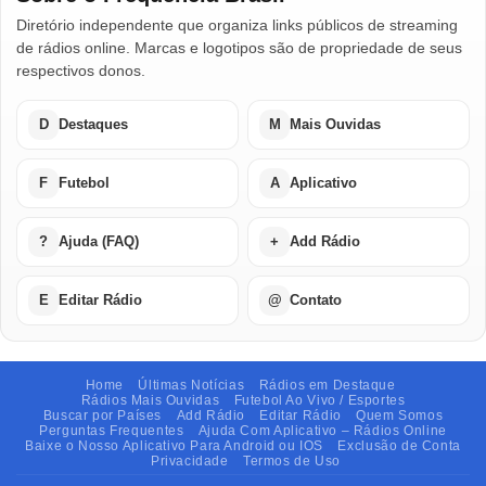
Diretório independente que organiza links públicos de streaming
de rádios online. Marcas e logotipos são de propriedade de seus
respectivos donos.
D
Destaques
M
Mais Ouvidas
F
Futebol
A
Aplicativo
?
Ajuda (FAQ)
+
Add Rádio
E
Editar Rádio
@
Contato
Home
Últimas Notícias
Rádios em Destaque
Rádios Mais Ouvidas
Futebol Ao Vivo / Esportes
Buscar por Países
Add Rádio
Editar Rádio
Quem Somos
Perguntas Frequentes
Ajuda Com Aplicativo – Rádios Online
Baixe o Nosso Aplicativo Para Android ou IOS
Exclusão de Conta
Privacidade
Termos de Uso