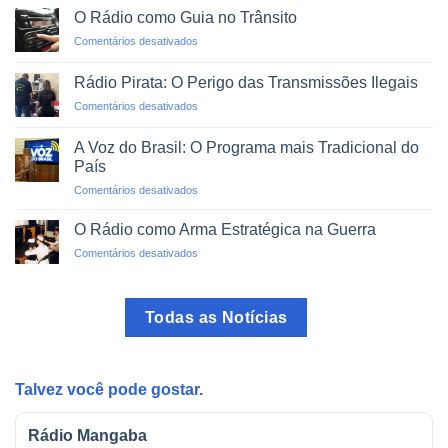
via
um
O Rádio como Guia no Trânsito
Rádio:
Clique
em
Comentários desativados
Projetos
O
de
Rádio
Impacto
Rádio Pirata: O Perigo das Transmissões Ilegais
como
Social
em
Comentários desativados
Guia
Rádio
no
Pirata:
Trânsito
A Voz do Brasil: O Programa mais Tradicional do
O
País
Perigo
em
Comentários desativados
das
A
Transmissões
Voz
Ilegais
O Rádio como Arma Estratégica na Guerra
do
em
Comentários desativados
Brasil:
O
O
Rádio
Programa
como
mais
Todas as Notícias
Arma
Tradicional
Estratégica
do
na
País
Guerra
Talvez você pode gostar.
Rádio Mangaba