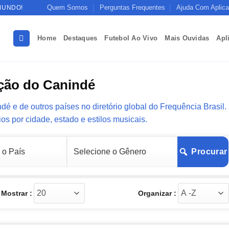
Quem Somos
Perguntas Frequentes
Ajuda Com Aplica
MUNDO!
Home
Destaques
Futebol Ao Vivo
Mais Ouvidas
Apl
ção do Canindé
 e de outros países no diretório global do Frequência Brasil.
ios por cidade, estado e estilos musicais.
Procurar
Mostrar :
Organizar :