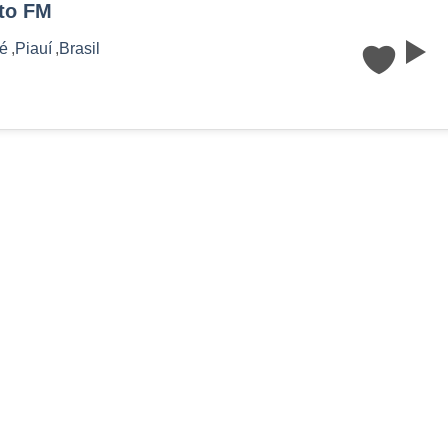
ito FM
é
,
Piauí
,
Brasil