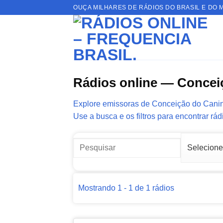
Skip
OUÇA MILHARES DE RÁDIOS DO BRASIL E DO 
to
content
Rádios online — Concei
Explore emissoras de Conceição do Canindé
Use a busca e os filtros para encontrar rád
Mostrando 1 - 1 de 1 rádios