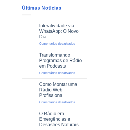
Últimas Notícias
Interatividade via
WhatsApp: O Novo
Dial
em
Comentários desativados
Interatividade
via
Transformando
WhatsApp:
Programas de Rádio
O
em Podcasts
Novo
em
Comentários desativados
Dial
Transformando
Programas
Como Montar uma
de
Rádio Web
Rádio
Profissional
em
em
Comentários desativados
Podcasts
Como
Montar
O Rádio em
uma
Emergências e
Rádio
Desastres Naturais
Web