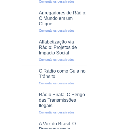
em
Comentários desativados
Profissional
O
Rádio
Agregadores de Rádio:
em
O Mundo em um
Emergências
Clique
e
em
Comentários desativados
Desastres
Agregadores
Naturais
de
Alfabetização via
Rádio:
Rádio: Projetos de
O
Impacto Social
Mundo
em
Comentários desativados
em
Alfabetização
um
via
Clique
O Rádio como Guia no
Rádio:
Trânsito
Projetos
em
Comentários desativados
de
O
Impacto
Rádio
Social
Rádio Pirata: O Perigo
como
das Transmissões
Guia
Ilegais
no
em
Comentários desativados
Trânsito
Rádio
Pirata:
A Voz do Brasil: O
O