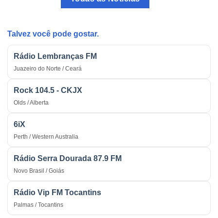
Arma
Tradicional
Estratégica
do
na
País
Guerra
Talvez você pode gostar.
Rádio Lembranças FM
Juazeiro do Norte / Ceará
Rock 104.5 - CKJX
Olds / Alberta
6iX
Perth / Western Australia
Rádio Serra Dourada 87.9 FM
Novo Brasil / Goiás
Rádio Vip FM Tocantins
Palmas / Tocantins