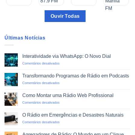
Ouvir Todas
Últimas Notícias
Interatividade via WhatsApp: O Novo Dial
em
Comentários desativados
Interatividade
via
Transformando Programas de Rádio em Podcasts
WhatsApp:
em
Comentários desativados
O
Transformando
Novo
Programas
Dial
Como Montar uma Rádio Web Profissional
de
em
Comentários desativados
Rádio
Como
em
Montar
Podcasts
O Rádio em Emergências e Desastres Naturais
uma
em
Comentários desativados
Rádio
O
Web
Rádio
Profissional
Agregadores de Rádio: O Mundo em um Clique