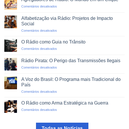
em
em
Comentários desativados
Emergências
Agregadores
e
de
Desastres
Alfabetização via Rádio: Projetos de Impacto
Rádio:
Naturais
Social
O
em
Comentários desativados
Mundo
Alfabetização
em
via
um
O Rádio como Guia no Trânsito
Rádio:
Clique
em
Comentários desativados
Projetos
O
de
Rádio
Impacto
Rádio Pirata: O Perigo das Transmissões Ilegais
como
Social
em
Comentários desativados
Guia
Rádio
no
Pirata:
Trânsito
A Voz do Brasil: O Programa mais Tradicional do
O
País
Perigo
em
Comentários desativados
das
A
Transmissões
Voz
Ilegais
O Rádio como Arma Estratégica na Guerra
do
em
Comentários desativados
Brasil:
O
O
Rádio
Programa
como
mais
Todas as Notícias