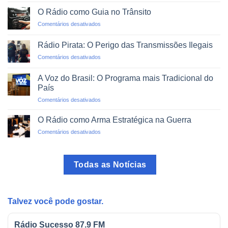
Alfabetização
em
via
um
O Rádio como Guia no Trânsito
Rádio:
Clique
em
Comentários desativados
Projetos
O
de
Rádio
Impacto
Rádio Pirata: O Perigo das Transmissões Ilegais
como
Social
em
Comentários desativados
Guia
Rádio
no
Pirata:
Trânsito
A Voz do Brasil: O Programa mais Tradicional do
O
País
Perigo
em
Comentários desativados
das
A
Transmissões
Voz
Ilegais
O Rádio como Arma Estratégica na Guerra
do
em
Comentários desativados
Brasil:
O
O
Rádio
Programa
como
mais
Todas as Notícias
Arma
Tradicional
Estratégica
do
na
País
Guerra
Talvez você pode gostar.
Rádio Sucesso 87.9 FM