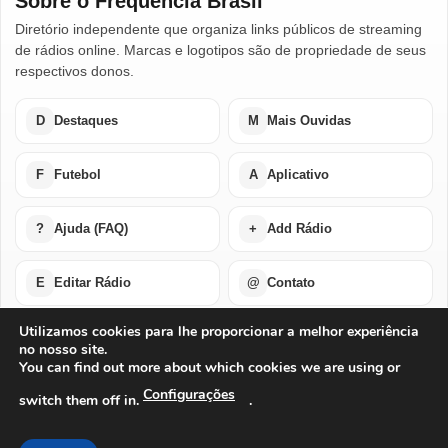
Sobre o Frequência Brasil
Diretório independente que organiza links públicos de streaming
de rádios online. Marcas e logotipos são de propriedade de seus
respectivos donos.
D
Destaques
M
Mais Ouvidas
F
Futebol
A
Aplicativo
?
Ajuda (FAQ)
+
Add Rádio
E
Editar Rádio
@
Contato
Utilizamos cookies para lhe proporcionar a melhor experiência
no nosso site.
Home
Últimas Notícias
Rádios em Destaque
You can find out more about which cookies we are using or
Rádios Mais Ouvidas
Futebol Ao Vivo / Esportes
Buscar por Países
Add Rádio
Editar Rádio
Quem Somos
Configurações
switch them off in.
.
Perguntas Frequentes
Ajuda Com Aplicativo – Rádios Online
Baixe o Nosso Aplicativo Para Android ou IOS
Exclusão de Conta
Privacidade
Termos de Uso