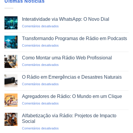
Últimas Notícias
Interatividade via WhatsApp: O Novo Dial
em
Comentários desativados
Interatividade
via
Transformando Programas de Rádio em Podcasts
WhatsApp:
em
Comentários desativados
O
Transformando
Novo
Programas
Dial
Como Montar uma Rádio Web Profissional
de
em
Comentários desativados
Rádio
Como
em
Montar
Podcasts
O Rádio em Emergências e Desastres Naturais
uma
em
Comentários desativados
Rádio
O
Web
Rádio
Profissional
Agregadores de Rádio: O Mundo em um Clique
em
em
Comentários desativados
Emergências
Agregadores
e
de
Desastres
Alfabetização via Rádio: Projetos de Impacto
Rádio:
Naturais
Social
O
em
Comentários desativados
Mundo