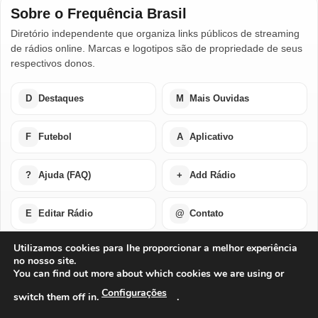
Sobre o Frequência Brasil
Diretório independente que organiza links públicos de streaming
de rádios online. Marcas e logotipos são de propriedade de seus
respectivos donos.
D
Destaques
M
Mais Ouvidas
F
Futebol
A
Aplicativo
?
Ajuda (FAQ)
+
Add Rádio
E
Editar Rádio
@
Contato
Utilizamos cookies para lhe proporcionar a melhor experiência
no nosso site.
Home
Últimas Notícias
Rádios em Destaque
You can find out more about which cookies we are using or
Rádios Mais Ouvidas
Futebol Ao Vivo / Esportes
Buscar por Países
Add Rádio
Editar Rádio
Quem Somos
Configurações
switch them off in.
.
Perguntas Frequentes
Ajuda Com Aplicativo – Rádios Online
Baixe o Nosso Aplicativo Para Android ou IOS
Exclusão de Conta