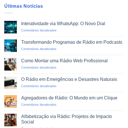
Últimas Notícias
Interatividade via WhatsApp: O Novo Dial
em
Comentários desativados
Interatividade
via
Transformando Programas de Rádio em Podcasts
WhatsApp:
em
Comentários desativados
O
Transformando
Novo
Programas
Dial
Como Montar uma Rádio Web Profissional
de
em
Comentários desativados
Rádio
Como
em
Montar
Podcasts
O Rádio em Emergências e Desastres Naturais
uma
em
Comentários desativados
Rádio
O
Web
Rádio
Profissional
Agregadores de Rádio: O Mundo em um Clique
em
em
Comentários desativados
Emergências
Agregadores
e
de
Desastres
Alfabetização via Rádio: Projetos de Impacto
Rádio:
Naturais
Social
O