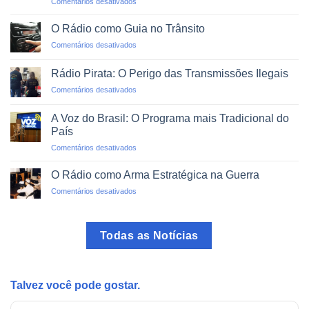
em
Comentários desativados
Mundo
Alfabetização
em
via
um
O Rádio como Guia no Trânsito
Rádio:
Clique
em
Comentários desativados
Projetos
O
de
Rádio
Impacto
Rádio Pirata: O Perigo das Transmissões Ilegais
como
Social
em
Comentários desativados
Guia
Rádio
no
Pirata:
Trânsito
A Voz do Brasil: O Programa mais Tradicional do
O
País
Perigo
em
Comentários desativados
das
A
Transmissões
Voz
Ilegais
O Rádio como Arma Estratégica na Guerra
do
em
Comentários desativados
Brasil:
O
O
Rádio
Programa
como
mais
Todas as Notícias
Arma
Tradicional
Estratégica
do
na
País
Guerra
Talvez você pode gostar.