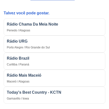
Estratégica
do
na
País
Guerra
Talvez você pode gostar.
Rádio Chama Da Meia Noite
Penedo / Alagoas
Rádio URG
Porto Alegre / Rio Grande do Sul
Rádio Brazil
Curitiba / Paraná
Rádio Mais Maceió
Maceió / Alagoas
Today's Best Country - KCTN
Garnavillo / Iowa