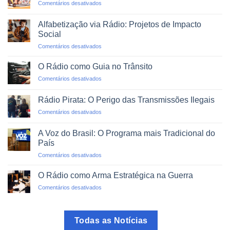
em
Comentários desativados
Emergências
Agregadores
e
de
Desastres
Alfabetização via Rádio: Projetos de Impacto
Rádio:
Naturais
Social
O
em
Comentários desativados
Mundo
Alfabetização
em
via
um
O Rádio como Guia no Trânsito
Rádio:
Clique
em
Comentários desativados
Projetos
O
de
Rádio
Impacto
Rádio Pirata: O Perigo das Transmissões Ilegais
como
Social
em
Comentários desativados
Guia
Rádio
no
Pirata:
Trânsito
A Voz do Brasil: O Programa mais Tradicional do
O
País
Perigo
em
Comentários desativados
das
A
Transmissões
Voz
Ilegais
O Rádio como Arma Estratégica na Guerra
do
em
Comentários desativados
Brasil:
O
O
Rádio
Programa
como
mais
Todas as Notícias
Arma
Tradicional