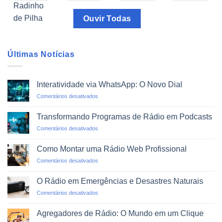
Ouvir Todas
Últimas Notícias
Interatividade via WhatsApp: O Novo Dial
em
Comentários desativados
Interatividade
via
Transformando Programas de Rádio em Podcasts
WhatsApp:
em
Comentários desativados
O
Transformando
Novo
Programas
Dial
Como Montar uma Rádio Web Profissional
de
em
Comentários desativados
Rádio
Como
em
Montar
Podcasts
O Rádio em Emergências e Desastres Naturais
uma
em
Comentários desativados
Rádio
O
Web
Rádio
Profissional
Agregadores de Rádio: O Mundo em um Clique
em