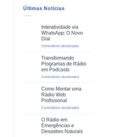
Últimas Notícias
Interatividade via
WhatsApp: O Novo
Dial
em
Comentários desativados
Interatividade
via
Transformando
WhatsApp:
Programas de Rádio
O
em Podcasts
Novo
em
Comentários desativados
Dial
Transformando
Programas
Como Montar uma
de
Rádio Web
Rádio
Profissional
em
em
Comentários desativados
Podcasts
Como
Montar
O Rádio em
uma
Emergências e
Rádio
Desastres Naturais
Web