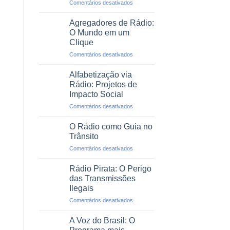
em
Comentários desativados
Profissional
O
Rádio
Agregadores de Rádio:
em
O Mundo em um
Emergências
Clique
e
em
Comentários desativados
Desastres
Agregadores
Naturais
de
Alfabetização via
Rádio:
Rádio: Projetos de
O
Impacto Social
Mundo
em
Comentários desativados
em
Alfabetização
um
via
Clique
O Rádio como Guia no
Rádio:
Trânsito
Projetos
em
Comentários desativados
de
O
Impacto
Rádio
Social
Rádio Pirata: O Perigo
como
das Transmissões
Guia
Ilegais
no
em
Comentários desativados
Trânsito
Rádio
Pirata:
A Voz do Brasil: O
O