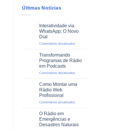
Últimas Notícias
Interatividade via
WhatsApp: O Novo
Dial
em
Comentários desativados
Interatividade
via
Transformando
WhatsApp:
Programas de Rádio
O
em Podcasts
Novo
em
Comentários desativados
Dial
Transformando
Programas
Como Montar uma
de
Rádio Web
Rádio
Profissional
em
em
Comentários desativados
Podcasts
Como
Montar
O Rádio em
uma
Emergências e
Rádio
Desastres Naturais
Web