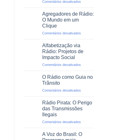
em
Comentários desativados
Profissional
O
Rádio
Agregadores de Rádio:
em
O Mundo em um
Emergências
Clique
e
em
Comentários desativados
Desastres
Agregadores
Naturais
de
Alfabetização via
Rádio:
Rádio: Projetos de
O
Impacto Social
Mundo
em
Comentários desativados
em
Alfabetização
um
via
Clique
O Rádio como Guia no
Rádio:
Trânsito
Projetos
em
Comentários desativados
de
O
Impacto
Rádio
Social
Rádio Pirata: O Perigo
como
das Transmissões
Guia
Ilegais
no
em
Comentários desativados
Trânsito
Rádio
Pirata:
A Voz do Brasil: O
O