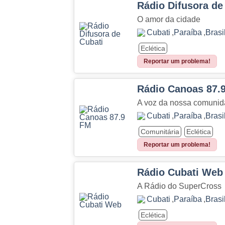
Rádio Difusora de
O amor da cidade
Cubati
,
Paraíba
,
Brasi
Eclética
Reportar um problema!
Rádio Canoas 87.
A voz da nossa comunid
Cubati
,
Paraíba
,
Brasi
Comunitária
Eclética
Reportar um problema!
Rádio Cubati Web
A Rádio do SuperCross
Cubati
,
Paraíba
,
Brasi
Eclética