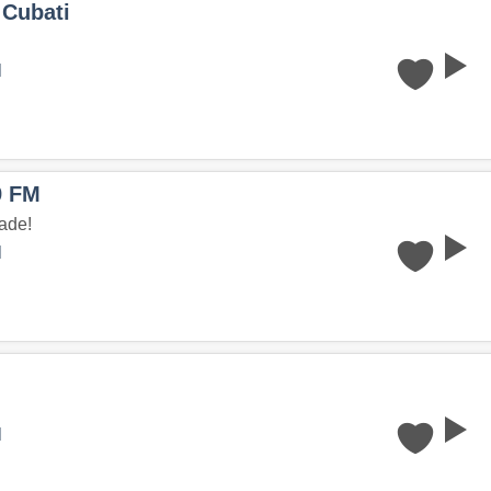
 Cubati
l
9 FM
ade!
l
l