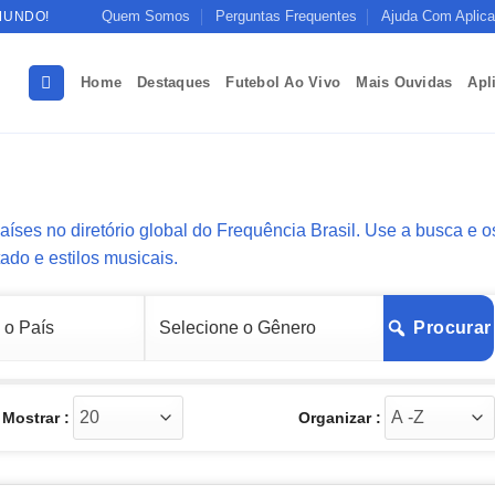
Quem Somos
Perguntas Frequentes
Ajuda Com Aplica
MUNDO!
Home
Destaques
Futebol Ao Vivo
Mais Ouvidas
Apl
aíses no diretório global do Frequência Brasil. Use a busca e o
tado e estilos musicais.
Procurar
Mostrar :
Organizar :