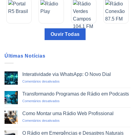
Ouvir Todas
Últimas Notícias
Interatividade via WhatsApp: O Novo Dial
em
Comentários desativados
Interatividade
via
Transformando Programas de Rádio em Podcasts
WhatsApp:
em
Comentários desativados
O
Transformando
Novo
Programas
Dial
Como Montar uma Rádio Web Profissional
de
em
Comentários desativados
Rádio
Como
em
Montar
Podcasts
O Rádio em Emergências e Desastres Naturais