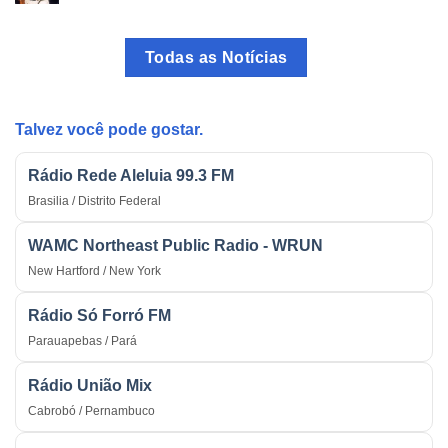
O
O
Rádio
Programa
como
mais
Todas as Notícias
Arma
Tradicional
Estratégica
do
na
País
Guerra
Talvez você pode gostar.
Rádio Rede Aleluia 99.3 FM
Brasilia / Distrito Federal
WAMC Northeast Public Radio - WRUN
New Hartford / New York
Rádio Só Forró FM
Parauapebas / Pará
Rádio União Mix
Cabrobó / Pernambuco