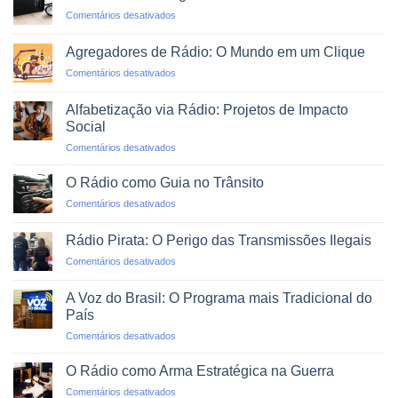
uma
em
Comentários desativados
Rádio
O
Web
Rádio
Profissional
Agregadores de Rádio: O Mundo em um Clique
em
em
Comentários desativados
Emergências
Agregadores
e
de
Desastres
Alfabetização via Rádio: Projetos de Impacto
Rádio:
Naturais
Social
O
em
Comentários desativados
Mundo
Alfabetização
em
via
um
O Rádio como Guia no Trânsito
Rádio:
Clique
em
Comentários desativados
Projetos
O
de
Rádio
Impacto
Rádio Pirata: O Perigo das Transmissões Ilegais
como
Social
em
Comentários desativados
Guia
Rádio
no
Pirata:
Trânsito
A Voz do Brasil: O Programa mais Tradicional do
O
País
Perigo
em
Comentários desativados
das
A
Transmissões
Voz
Ilegais
O Rádio como Arma Estratégica na Guerra
do
em
Comentários desativados
Brasil: