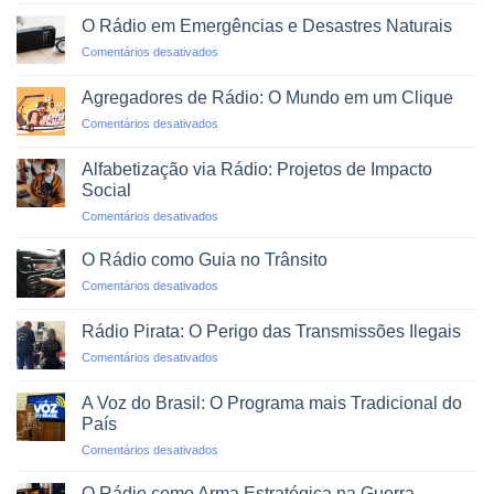
em
Montar
Podcasts
O Rádio em Emergências e Desastres Naturais
uma
em
Comentários desativados
Rádio
O
Web
Rádio
Profissional
Agregadores de Rádio: O Mundo em um Clique
em
em
Comentários desativados
Emergências
Agregadores
e
de
Desastres
Alfabetização via Rádio: Projetos de Impacto
Rádio:
Naturais
Social
O
em
Comentários desativados
Mundo
Alfabetização
em
via
um
O Rádio como Guia no Trânsito
Rádio:
Clique
em
Comentários desativados
Projetos
O
de
Rádio
Impacto
Rádio Pirata: O Perigo das Transmissões Ilegais
como
Social
em
Comentários desativados
Guia
Rádio
no
Pirata:
Trânsito
A Voz do Brasil: O Programa mais Tradicional do
O
País
Perigo
em
Comentários desativados
das
A
Transmissões
Voz
Ilegais
O Rádio como Arma Estratégica na Guerra