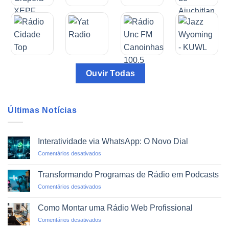
Ouvir Todas
Últimas Notícias
Interatividade via WhatsApp: O Novo Dial
em
Comentários desativados
Interatividade
via
Transformando Programas de Rádio em Podcasts
WhatsApp:
em
Comentários desativados
O
Transformando
Novo
Programas
Dial
Como Montar uma Rádio Web Profissional
de
em
Comentários desativados
Rádio
Como