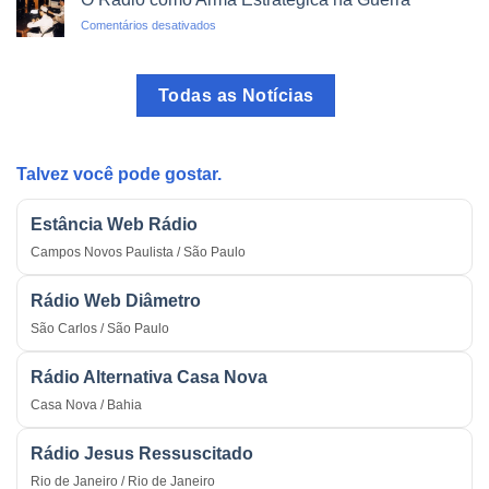
do
em
Comentários desativados
Brasil:
O
O
Rádio
Programa
como
mais
Todas as Notícias
Arma
Tradicional
Estratégica
do
na
País
Guerra
Talvez você pode gostar.
Estância Web Rádio
Campos Novos Paulista / São Paulo
Rádio Web Diâmetro
São Carlos / São Paulo
Rádio Alternativa Casa Nova
Casa Nova / Bahia
Rádio Jesus Ressuscitado
Rio de Janeiro / Rio de Janeiro