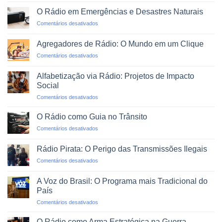
em
Montar
Podcasts
O Rádio em Emergências e Desastres Naturais
uma
em
Comentários desativados
Rádio
O
Web
Rádio
Profissional
Agregadores de Rádio: O Mundo em um Clique
em
em
Comentários desativados
Emergências
Agregadores
e
de
Desastres
Alfabetização via Rádio: Projetos de Impacto
Rádio:
Naturais
Social
O
em
Comentários desativados
Mundo
Alfabetização
em
via
um
O Rádio como Guia no Trânsito
Rádio:
Clique
em
Comentários desativados
Projetos
O
de
Rádio
Impacto
Rádio Pirata: O Perigo das Transmissões Ilegais
como
Social
em
Comentários desativados
Guia
Rádio
no
Pirata:
Trânsito
A Voz do Brasil: O Programa mais Tradicional do
O
País
Perigo
em
Comentários desativados
das
A
Transmissões
Voz
Ilegais
O Rádio como Arma Estratégica na Guerra