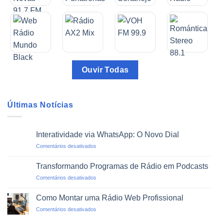
Ouvir Todas
Últimas Notícias
Interatividade via WhatsApp: O Novo Dial
em
Comentários desativados
Interatividade
via
Transformando Programas de Rádio em Podcasts
WhatsApp:
em
Comentários desativados
O
Transformando
Novo
Programas
Dial
Como Montar uma Rádio Web Profissional
de
em
Comentários desativados
Rádio
Como