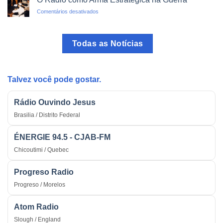
do
em
Comentários desativados
Brasil:
O
O
Rádio
Programa
como
mais
Todas as Notícias
Arma
Tradicional
Estratégica
do
na
País
Guerra
Talvez você pode gostar.
Rádio Ouvindo Jesus
Brasilia / Distrito Federal
ÉNERGIE 94.5 - CJAB-FM
Chicoutimi / Quebec
Progreso Radio
Progreso / Morelos
Atom Radio
Slough / England