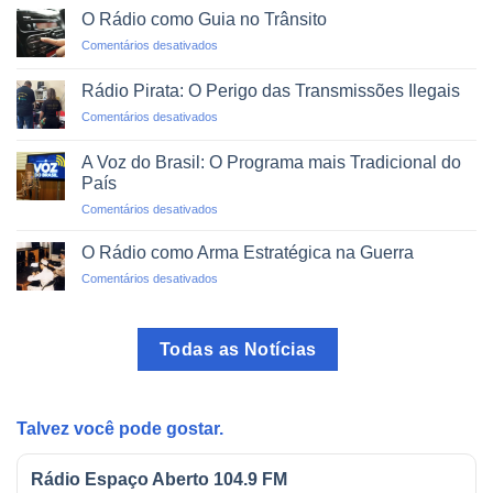
via
um
O Rádio como Guia no Trânsito
Rádio:
Clique
em
Comentários desativados
Projetos
O
de
Rádio
Impacto
Rádio Pirata: O Perigo das Transmissões Ilegais
como
Social
em
Comentários desativados
Guia
Rádio
no
Pirata:
Trânsito
A Voz do Brasil: O Programa mais Tradicional do
O
País
Perigo
em
Comentários desativados
das
A
Transmissões
Voz
Ilegais
O Rádio como Arma Estratégica na Guerra
do
em
Comentários desativados
Brasil:
O
O
Rádio
Programa
como
mais
Todas as Notícias
Arma
Tradicional
Estratégica
do
na
País
Guerra
Talvez você pode gostar.
Rádio Espaço Aberto 104.9 FM