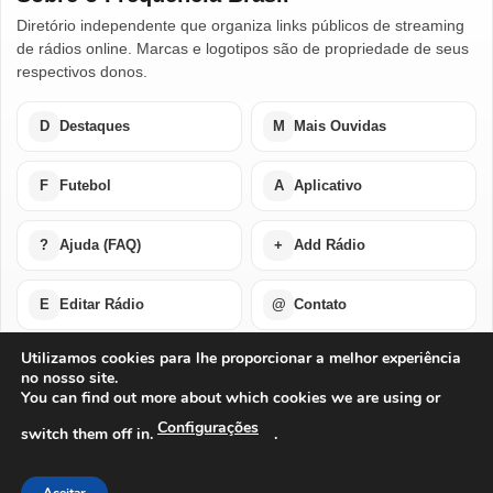
Diretório independente que organiza links públicos de streaming
de rádios online. Marcas e logotipos são de propriedade de seus
respectivos donos.
D
Destaques
M
Mais Ouvidas
F
Futebol
A
Aplicativo
?
Ajuda (FAQ)
+
Add Rádio
E
Editar Rádio
@
Contato
Utilizamos cookies para lhe proporcionar a melhor experiência
no nosso site.
Home
Últimas Notícias
Rádios em Destaque
You can find out more about which cookies we are using or
Rádios Mais Ouvidas
Futebol Ao Vivo / Esportes
Buscar por Países
Add Rádio
Editar Rádio
Quem Somos
Configurações
switch them off in.
.
Perguntas Frequentes
Ajuda Com Aplicativo – Rádios Online
Baixe o Nosso Aplicativo Para Android ou IOS
Exclusão de Conta
Privacidade
Termos de Uso