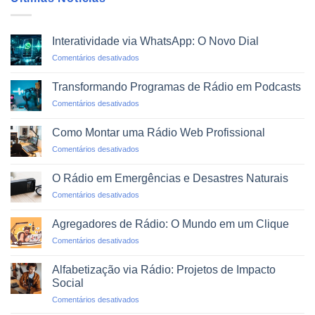
Interatividade via WhatsApp: O Novo Dial
em
Comentários desativados
Interatividade
via
Transformando Programas de Rádio em Podcasts
WhatsApp:
em
Comentários desativados
O
Transformando
Novo
Programas
Dial
Como Montar uma Rádio Web Profissional
de
em
Comentários desativados
Rádio
Como
em
Montar
Podcasts
O Rádio em Emergências e Desastres Naturais
uma
em
Comentários desativados
Rádio
O
Web
Rádio
Profissional
Agregadores de Rádio: O Mundo em um Clique
em
em
Comentários desativados
Emergências
Agregadores
e
de
Desastres
Alfabetização via Rádio: Projetos de Impacto
Rádio:
Naturais
Social
O
em
Comentários desativados
Mundo
Alfabetização
em