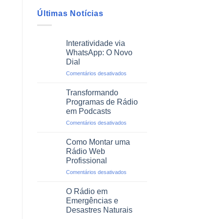
Últimas Notícias
Interatividade via
WhatsApp: O Novo
Dial
em
Comentários desativados
Interatividade
via
Transformando
WhatsApp:
Programas de Rádio
O
em Podcasts
Novo
em
Comentários desativados
Dial
Transformando
Programas
Como Montar uma
de
Rádio Web
Rádio
Profissional
em
em
Comentários desativados
Podcasts
Como
Montar
O Rádio em
uma
Emergências e
Rádio
Desastres Naturais
Web