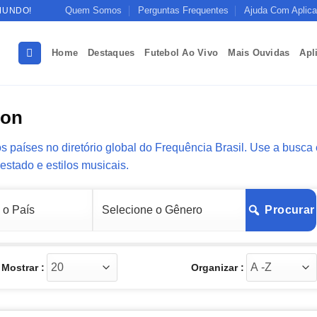
Quem Somos
Perguntas Frequentes
Ajuda Com Aplica
MUNDO!
Home
Destaques
Futebol Ao Vivo
Mais Ouvidas
Apl
ton
s países no diretório global do Frequência Brasil. Use a busca 
 estado e estilos musicais.
Procurar
Mostrar :
Organizar :