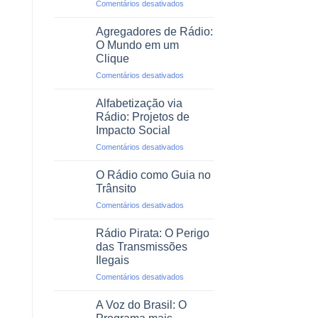
em
Comentários desativados
Profissional
O
Rádio
Agregadores de Rádio:
em
O Mundo em um
Emergências
Clique
e
em
Comentários desativados
Desastres
Agregadores
Naturais
de
Alfabetização via
Rádio:
Rádio: Projetos de
O
Impacto Social
Mundo
em
Comentários desativados
em
Alfabetização
um
via
Clique
O Rádio como Guia no
Rádio:
Trânsito
Projetos
em
Comentários desativados
de
O
Impacto
Rádio
Social
Rádio Pirata: O Perigo
como
das Transmissões
Guia
Ilegais
no
em
Comentários desativados
Trânsito
Rádio
Pirata:
A Voz do Brasil: O
O