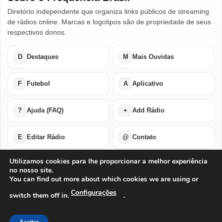
Diretório independente que organiza links públicos de streaming
de rádios online. Marcas e logotipos são de propriedade de seus
respectivos donos.
D
Destaques
M
Mais Ouvidas
F
Futebol
A
Aplicativo
?
Ajuda (FAQ)
+
Add Rádio
E
Editar Rádio
@
Contato
Utilizamos cookies para lhe proporcionar a melhor experiência
no nosso site.
Home
Últimas Notícias
Rádios em Destaque
You can find out more about which cookies we are using or
Rádios Mais Ouvidas
Futebol Ao Vivo / Esportes
Buscar por Países
Add Rádio
Editar Rádio
Quem Somos
Configurações
switch them off in.
.
Perguntas Frequentes
Ajuda Com Aplicativo – Rádios Online
Baixe o Nosso Aplicativo Para Android ou IOS
Exclusão de Conta
Privacidade
Termos de Uso