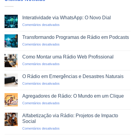
Interatividade via WhatsApp: O Novo Dial
em
Comentários desativados
Interatividade
via
Transformando Programas de Rádio em Podcasts
WhatsApp:
em
Comentários desativados
O
Transformando
Novo
Programas
Dial
Como Montar uma Rádio Web Profissional
de
em
Comentários desativados
Rádio
Como
em
Montar
Podcasts
O Rádio em Emergências e Desastres Naturais
uma
em
Comentários desativados
Rádio
O
Web
Rádio
Profissional
Agregadores de Rádio: O Mundo em um Clique
em
em
Comentários desativados
Emergências
Agregadores
e
de
Desastres
Alfabetização via Rádio: Projetos de Impacto
Rádio:
Naturais
Social
O
em
Comentários desativados
Mundo
Alfabetização
em