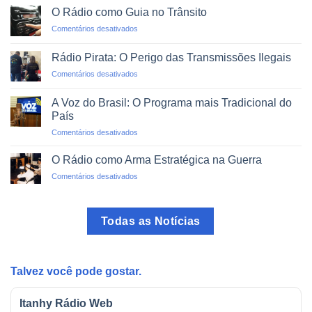
via
um
O Rádio como Guia no Trânsito
Rádio:
Clique
em
Comentários desativados
Projetos
O
de
Rádio
Impacto
Rádio Pirata: O Perigo das Transmissões Ilegais
como
Social
em
Comentários desativados
Guia
Rádio
no
Pirata:
Trânsito
A Voz do Brasil: O Programa mais Tradicional do
O
País
Perigo
em
Comentários desativados
das
A
Transmissões
Voz
Ilegais
O Rádio como Arma Estratégica na Guerra
do
em
Comentários desativados
Brasil:
O
O
Rádio
Programa
como
mais
Todas as Notícias
Arma
Tradicional
Estratégica
do
na
País
Guerra
Talvez você pode gostar.
Itanhy Rádio Web