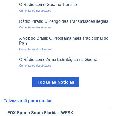
via
um
O Rádio como Guia no Trânsito
Rádio:
Clique
em
Comentários desativados
Projetos
O
de
Rádio
Impacto
Rádio Pirata: O Perigo das Transmissões Ilegais
como
Social
em
Comentários desativados
Guia
Rádio
no
Pirata:
Trânsito
A Voz do Brasil: O Programa mais Tradicional do
O
País
Perigo
em
Comentários desativados
das
A
Transmissões
Voz
Ilegais
O Rádio como Arma Estratégica na Guerra
do
em
Comentários desativados
Brasil:
O
O
Rádio
Programa
como
mais
Todas as Notícias
Arma
Tradicional
Estratégica
do
na
País
Guerra
Talvez você pode gostar.
FOX Sports South Florida - WFSX