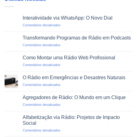
Interatividade via WhatsApp: O Novo Dial
em
Comentários desativados
Interatividade
via
Transformando Programas de Rádio em Podcasts
WhatsApp:
em
Comentários desativados
O
Transformando
Novo
Programas
Dial
Como Montar uma Rádio Web Profissional
de
em
Comentários desativados
Rádio
Como
em
Montar
Podcasts
O Rádio em Emergências e Desastres Naturais
uma
em
Comentários desativados
Rádio
O
Web
Rádio
Profissional
Agregadores de Rádio: O Mundo em um Clique
em
em
Comentários desativados
Emergências
Agregadores
e
de
Desastres
Alfabetização via Rádio: Projetos de Impacto
Rádio:
Naturais
Social
O
em
Comentários desativados
Mundo
Alfabetização
em