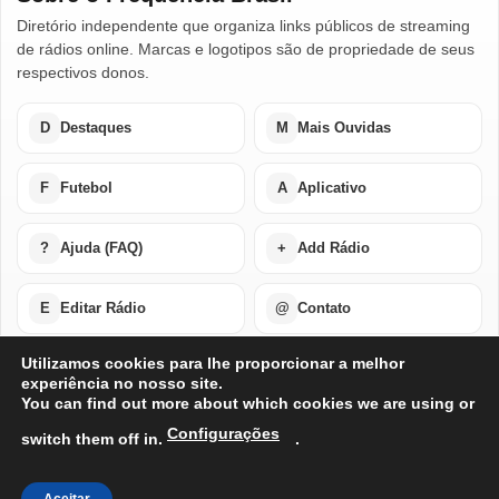
Diretório independente que organiza links públicos de streaming
de rádios online. Marcas e logotipos são de propriedade de seus
respectivos donos.
D
Destaques
M
Mais Ouvidas
F
Futebol
A
Aplicativo
?
Ajuda (FAQ)
+
Add Rádio
E
Editar Rádio
@
Contato
Utilizamos cookies para lhe proporcionar a melhor
experiência no nosso site.
Home
Últimas Notícias
Rádios em Destaque
You can find out more about which cookies we are using or
Rádios Mais Ouvidas
Futebol Ao Vivo / Esportes
Buscar por Países
Add Rádio
Editar Rádio
Quem Somos
Configurações
switch them off in.
.
Perguntas Frequentes
Ajuda Com Aplicativo – Rádios Online
Baixe o Nosso Aplicativo Para Android ou IOS
Exclusão de Conta
Privacidade
Termos de Uso