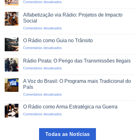
em
Comentários desativados
Emergências
Agregadores
e
de
Desastres
Alfabetização via Rádio: Projetos de Impacto
Rádio:
Naturais
Social
O
em
Comentários desativados
Mundo
Alfabetização
em
via
um
O Rádio como Guia no Trânsito
Rádio:
Clique
em
Comentários desativados
Projetos
O
de
Rádio
Impacto
Rádio Pirata: O Perigo das Transmissões Ilegais
como
Social
em
Comentários desativados
Guia
Rádio
no
Pirata:
Trânsito
A Voz do Brasil: O Programa mais Tradicional do
O
País
Perigo
em
Comentários desativados
das
A
Transmissões
Voz
Ilegais
O Rádio como Arma Estratégica na Guerra
do
em
Comentários desativados
Brasil:
O
O
Rádio
Programa
como
mais
Todas as Notícias
Arma
Tradicional