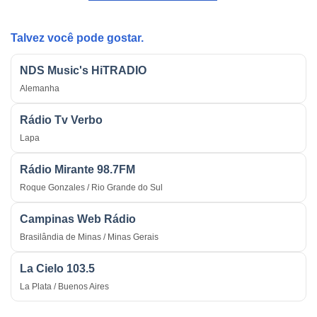
Estratégica
do
na
País
Guerra
Talvez você pode gostar.
NDS Music's HiTRADIO
Alemanha
Rádio Tv Verbo
Lapa
Rádio Mirante 98.7FM
Roque Gonzales / Rio Grande do Sul
Campinas Web Rádio
Brasilândia de Minas / Minas Gerais
La Cielo 103.5
La Plata / Buenos Aires