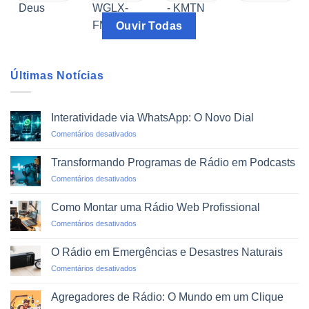
Ouvir Todas
Últimas Notícias
Interatividade via WhatsApp: O Novo Dial
em
Comentários desativados
Interatividade
via
Transformando Programas de Rádio em Podcasts
WhatsApp:
em
Comentários desativados
O
Transformando
Novo
Programas
Dial
Como Montar uma Rádio Web Profissional
de
em
Comentários desativados
Rádio
Como
em
Montar
Podcasts
O Rádio em Emergências e Desastres Naturais
uma
em
Comentários desativados
Rádio
O
Web
Rádio
Profissional
Agregadores de Rádio: O Mundo em um Clique
em