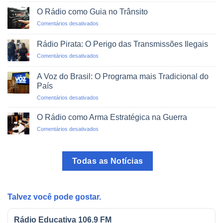
Alfabetização
em
via
um
O Rádio como Guia no Trânsito
Rádio:
Clique
em
Comentários desativados
Projetos
O
de
Rádio
Impacto
Rádio Pirata: O Perigo das Transmissões Ilegais
como
Social
em
Comentários desativados
Guia
Rádio
no
Pirata:
Trânsito
A Voz do Brasil: O Programa mais Tradicional do
O
País
Perigo
em
Comentários desativados
das
A
Transmissões
Voz
Ilegais
O Rádio como Arma Estratégica na Guerra
do
em
Comentários desativados
Brasil:
O
O
Rádio
Programa
como
mais
Todas as Notícias
Arma
Tradicional
Estratégica
do
na
País
Guerra
Talvez você pode gostar.
Rádio Educativa 106.9 FM