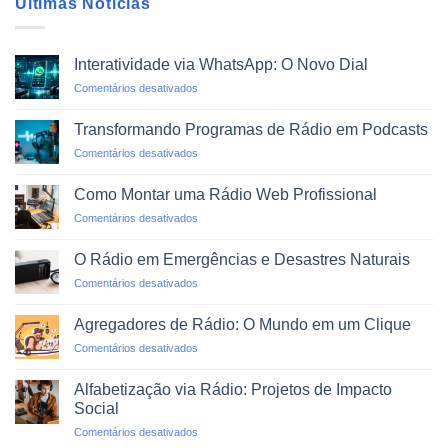
Últimas Notícias
Interatividade via WhatsApp: O Novo Dial
em
Comentários desativados
Interatividade
via
Transformando Programas de Rádio em Podcasts
WhatsApp:
em
Comentários desativados
O
Transformando
Novo
Programas
Dial
Como Montar uma Rádio Web Profissional
de
em
Comentários desativados
Rádio
Como
em
Montar
Podcasts
O Rádio em Emergências e Desastres Naturais
uma
em
Comentários desativados
Rádio
O
Web
Rádio
Profissional
Agregadores de Rádio: O Mundo em um Clique
em
em
Comentários desativados
Emergências
Agregadores
e
de
Desastres
Alfabetização via Rádio: Projetos de Impacto
Rádio:
Naturais
Social
O
em
Comentários desativados
Mundo