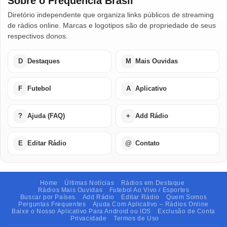
Sobre o Frequência Brasil
Diretório independente que organiza links públicos de streaming
de rádios online. Marcas e logotipos são de propriedade de seus
respectivos donos.
D
Destaques
M
Mais Ouvidas
F
Futebol
A
Aplicativo
?
Ajuda (FAQ)
+
Add Rádio
E
Editar Rádio
@
Contato
Home
Últimas Notícias
Rádios em Destaque
Rádios Mais Ouvidas
Futebol Ao Vivo / Esportes
Buscar por Países
Add Rádio
Editar Rádio
Quem Somos
Perguntas Frequentes
Ajuda Com Aplicativo – Rádios Online
Baixe o Nosso Aplicativo Para Android ou IOS
Exclusão de Conta
Privacidade
Termos de Uso