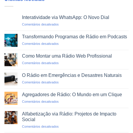
Interatividade via WhatsApp: O Novo Dial
em
Comentários desativados
Interatividade
via
Transformando Programas de Rádio em Podcasts
WhatsApp:
em
Comentários desativados
O
Transformando
Novo
Programas
Dial
Como Montar uma Rádio Web Profissional
de
em
Comentários desativados
Rádio
Como
em
Montar
Podcasts
O Rádio em Emergências e Desastres Naturais
uma
em
Comentários desativados
Rádio
O
Web
Rádio
Profissional
Agregadores de Rádio: O Mundo em um Clique
em
em
Comentários desativados
Emergências
Agregadores
e
de
Desastres
Alfabetização via Rádio: Projetos de Impacto
Rádio:
Naturais
Social
O
em
Comentários desativados
Mundo
Alfabetização
em