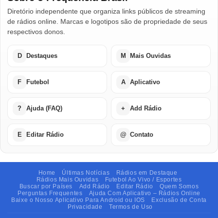
Diretório independente que organiza links públicos de streaming
de rádios online. Marcas e logotipos são de propriedade de seus
respectivos donos.
D
Destaques
M
Mais Ouvidas
F
Futebol
A
Aplicativo
?
Ajuda (FAQ)
+
Add Rádio
E
Editar Rádio
@
Contato
Home
Últimas Notícias
Rádios em Destaque
Rádios Mais Ouvidas
Futebol Ao Vivo / Esportes
Buscar por Países
Add Rádio
Editar Rádio
Quem Somos
Perguntas Frequentes
Ajuda Com Aplicativo – Rádios Online
Baixe o Nosso Aplicativo Para Android ou IOS
Exclusão de Conta
Privacidade
Termos de Uso