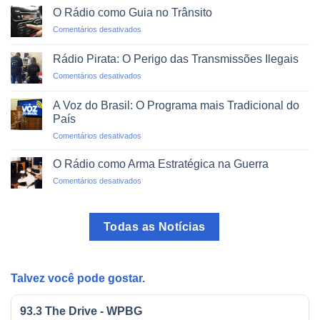
via
um
O Rádio como Guia no Trânsito
Rádio:
Clique
em
Comentários desativados
Projetos
O
de
Rádio
Impacto
Rádio Pirata: O Perigo das Transmissões Ilegais
como
Social
em
Comentários desativados
Guia
Rádio
no
Pirata:
Trânsito
A Voz do Brasil: O Programa mais Tradicional do
O
País
Perigo
em
Comentários desativados
das
A
Transmissões
Voz
Ilegais
O Rádio como Arma Estratégica na Guerra
do
em
Comentários desativados
Brasil:
O
O
Rádio
Programa
como
mais
Todas as Notícias
Arma
Tradicional
Estratégica
do
na
País
Guerra
Talvez você pode gostar.
93.3 The Drive - WPBG