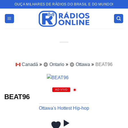
Skip
OUÇA MILHARES DE RÁDIOS DO BRASIL E DO MUNDO!
to
content
Canadá
Ontario
Ottawa
BEAT96
AO VIVO
BEAT96
Ottawa's Hottest Hip-hop