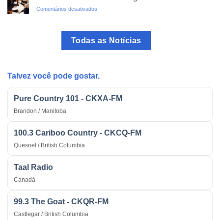
do
em
Comentários desativados
Brasil:
O
O
Rádio
Programa
como
mais
Todas as Notícias
Arma
Tradicional
Estratégica
do
na
País
Guerra
Talvez você pode gostar.
Pure Country 101 - CKXA-FM
Brandon / Manitoba
100.3 Cariboo Country - CKCQ-FM
Quesnel / British Columbia
Taal Radio
Canadá
99.3 The Goat - CKQR-FM
Castlegar / British Columbia