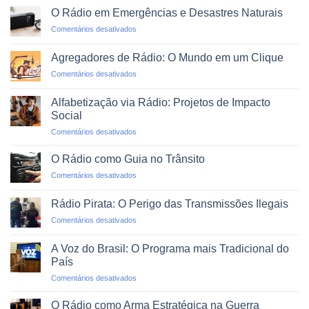
Montar
Podcasts
O Rádio em Emergências e Desastres Naturais
uma
em
Comentários desativados
Rádio
O
Web
Rádio
Profissional
Agregadores de Rádio: O Mundo em um Clique
em
em
Comentários desativados
Emergências
Agregadores
e
de
Desastres
Alfabetização via Rádio: Projetos de Impacto
Rádio:
Naturais
Social
O
em
Comentários desativados
Mundo
Alfabetização
em
via
um
O Rádio como Guia no Trânsito
Rádio:
Clique
em
Comentários desativados
Projetos
O
de
Rádio
Impacto
Rádio Pirata: O Perigo das Transmissões Ilegais
como
Social
em
Comentários desativados
Guia
Rádio
no
Pirata:
Trânsito
A Voz do Brasil: O Programa mais Tradicional do
O
País
Perigo
em
Comentários desativados
das
A
Transmissões
Voz
Ilegais
O Rádio como Arma Estratégica na Guerra