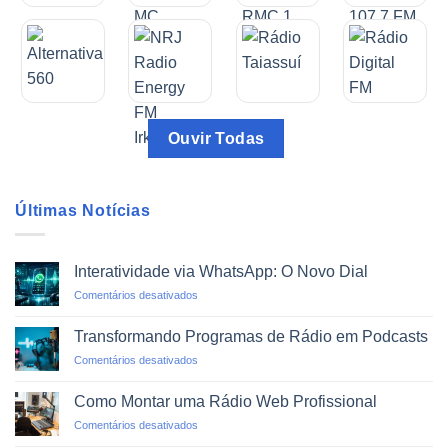
Ouvir Todas
Últimas Notícias
Interatividade via WhatsApp: O Novo Dial
em
Comentários desativados
Interatividade
via
Transformando Programas de Rádio em Podcasts
WhatsApp:
em
Comentários desativados
O
Transformando
Novo
Programas
Dial
Como Montar uma Rádio Web Profissional
de
em
Comentários desativados
Rádio
Como
em