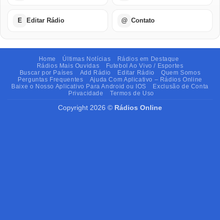
E
Editar Rádio
@
Contato
Home
Últimas Notícias
Rádios em Destaque
Rádios Mais Ouvidas
Futebol Ao Vivo / Esportes
Buscar por Países
Add Rádio
Editar Rádio
Quem Somos
Perguntas Frequentes
Ajuda Com Aplicativo – Rádios Online
Baixe o Nosso Aplicativo Para Android ou IOS
Exclusão de Conta
Privacidade
Termos de Uso
Copyright 2026 ©
Rádios Online