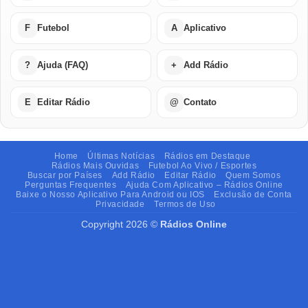
F
Futebol
A
Aplicativo
?
Ajuda (FAQ)
+
Add Rádio
E
Editar Rádio
@
Contato
Home
Últimas Notícias
Rádios em Destaque
Rádios Mais Ouvidas
Futebol Ao Vivo / Esportes
Buscar por Países
Add Rádio
Editar Rádio
Quem Somos
Perguntas Frequentes
Ajuda Com Aplicativo – Rádios Online
Baixe o Nosso Aplicativo Para Android ou IOS
Exclusão de Conta
Privacidade
Termos de Uso
Copyright 2026 ©
Rádios Online