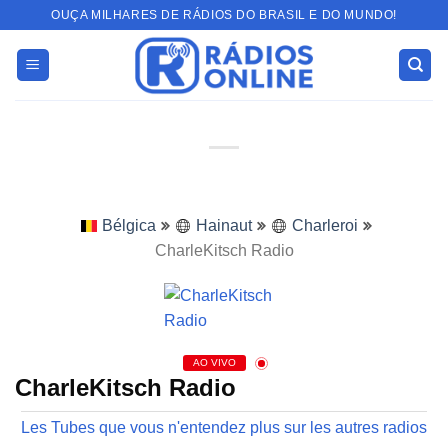
Skip
OUÇA MILHARES DE RÁDIOS DO BRASIL E DO MUNDO!
to
content
Bélgica
Hainaut
Charleroi
CharleKitsch Radio
AO VIVO
CharleKitsch Radio
Les Tubes que vous n'entendez plus sur les autres radios