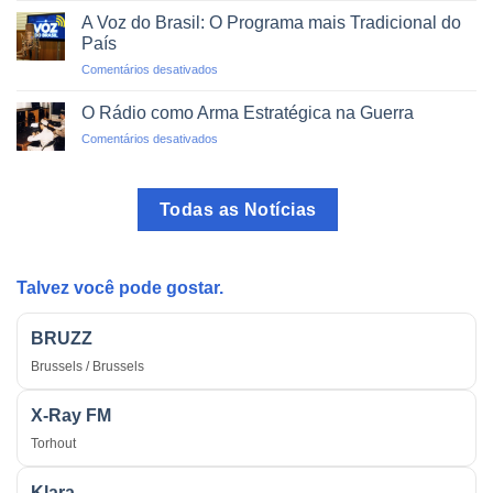
Pirata:
Trânsito
A Voz do Brasil: O Programa mais Tradicional do
O
País
Perigo
em
Comentários desativados
das
A
Transmissões
Voz
Ilegais
O Rádio como Arma Estratégica na Guerra
do
em
Comentários desativados
Brasil:
O
O
Rádio
Programa
como
mais
Todas as Notícias
Arma
Tradicional
Estratégica
do
na
País
Guerra
Talvez você pode gostar.
BRUZZ
Brussels / Brussels
X-Ray FM
Torhout
Klara