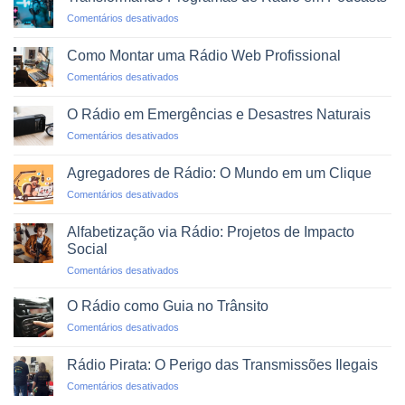
WhatsApp:
em
Comentários desativados
O
Transformando
Novo
Programas
Dial
Como Montar uma Rádio Web Profissional
de
em
Comentários desativados
Rádio
Como
em
Montar
Podcasts
O Rádio em Emergências e Desastres Naturais
uma
em
Comentários desativados
Rádio
O
Web
Rádio
Profissional
Agregadores de Rádio: O Mundo em um Clique
em
em
Comentários desativados
Emergências
Agregadores
e
de
Desastres
Alfabetização via Rádio: Projetos de Impacto
Rádio:
Naturais
Social
O
em
Comentários desativados
Mundo
Alfabetização
em
via
um
O Rádio como Guia no Trânsito
Rádio:
Clique
em
Comentários desativados
Projetos
O
de
Rádio
Impacto
Rádio Pirata: O Perigo das Transmissões Ilegais
como
Social
em
Comentários desativados
Guia
Rádio
no