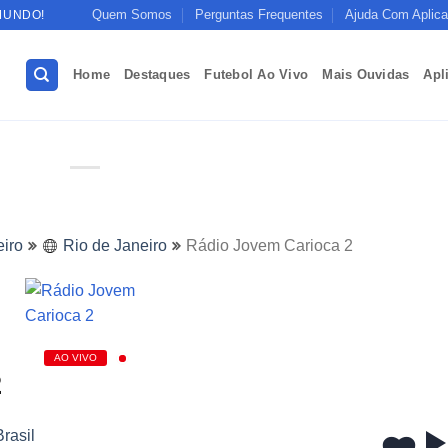
Quem Somos
Perguntas Frequentes
Ajuda Com Aplica
MUNDO!
Home
Destaques
Futebol Ao Vivo
Mais Ouvidas
Apl
eiro
Rio de Janeiro
Rádio Jovem Carioca 2
AO VIVO
2
Brasil