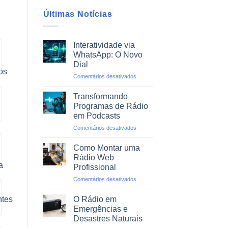
Últimas Notícias
Interatividade via
WhatsApp: O Novo
Dial
em
Comentários desativados
Interatividade
via
Transformando
WhatsApp:
Programas de Rádio
O
em Podcasts
Novo
em
Comentários desativados
Dial
Transformando
Programas
Como Montar uma
de
Rádio Web
Rádio
Profissional
em
em
Comentários desativados
Podcasts
Como
Montar
O Rádio em
uma
Emergências e
Rádio
Desastres Naturais
Web