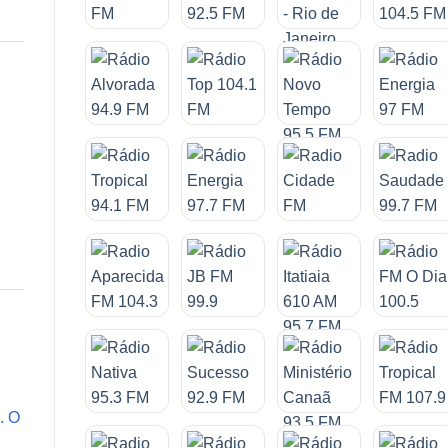
,
. O