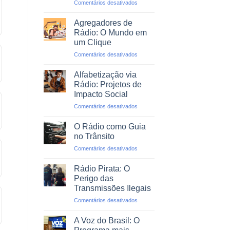
em
Comentários desativados
Profissional
O
Rádio
Agregadores de
em
Rádio: O Mundo em
Emergências
um Clique
e
em
Comentários desativados
Desastres
Agregadores
Naturais
de
Alfabetização via
Rádio:
Rádio: Projetos de
O
Impacto Social
Mundo
em
Comentários desativados
em
Alfabetização
um
via
Clique
O Rádio como Guia
Rádio:
no Trânsito
Projetos
em
Comentários desativados
de
O
Impacto
Rádio
Social
Rádio Pirata: O
como
Perigo das
Guia
Transmissões Ilegais
no
em
Comentários desativados
Trânsito
Rádio
Pirata:
A Voz do Brasil: O
O