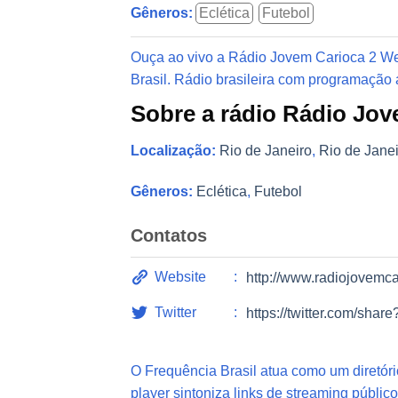
Gêneros:
Eclética
Futebol
Ouça ao vivo a Rádio Jovem Carioca 2 Web
Brasil. Rádio brasileira com programação a
Sobre a rádio Rádio Jov
Localização:
Rio de Janeiro
,
Rio de Jane
Gêneros:
Eclética
,
Futebol
Contatos
Website
http://www.radiojovemc
Twitter
https://twitter.com/sha
O Frequência Brasil atua como um diretór
player sintoniza links de streaming público