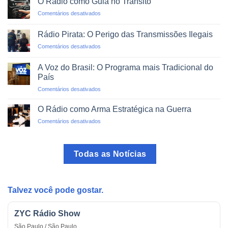
O Rádio como Guia no Trânsito
Rádio:
Clique
em
Comentários desativados
Projetos
O
de
Rádio
Impacto
Rádio Pirata: O Perigo das Transmissões Ilegais
como
Social
em
Comentários desativados
Guia
Rádio
no
Pirata:
Trânsito
A Voz do Brasil: O Programa mais Tradicional do
O
País
Perigo
em
Comentários desativados
das
A
Transmissões
Voz
Ilegais
O Rádio como Arma Estratégica na Guerra
do
em
Comentários desativados
Brasil:
O
O
Rádio
Programa
como
mais
Todas as Notícias
Arma
Tradicional
Estratégica
do
na
País
Guerra
Talvez você pode gostar.
ZYC Rádio Show
São Paulo / São Paulo