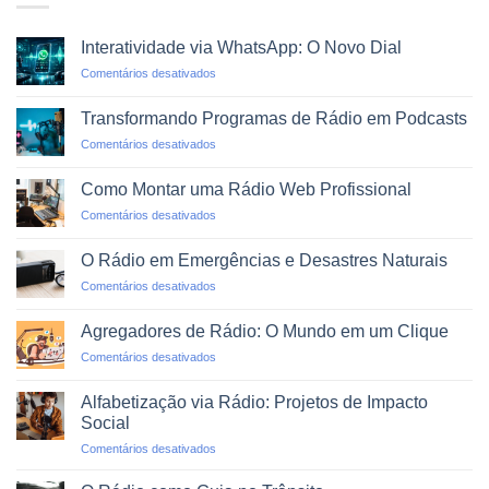
Interatividade via WhatsApp: O Novo Dial
em
Comentários desativados
Interatividade
via
Transformando Programas de Rádio em Podcasts
WhatsApp:
em
Comentários desativados
O
Transformando
Novo
Programas
Dial
Como Montar uma Rádio Web Profissional
de
em
Comentários desativados
Rádio
Como
em
Montar
Podcasts
O Rádio em Emergências e Desastres Naturais
uma
em
Comentários desativados
Rádio
O
Web
Rádio
Profissional
Agregadores de Rádio: O Mundo em um Clique
em
em
Comentários desativados
Emergências
Agregadores
e
de
Desastres
Alfabetização via Rádio: Projetos de Impacto
Rádio:
Naturais
Social
O
em
Comentários desativados
Mundo
Alfabetização
em
via
um