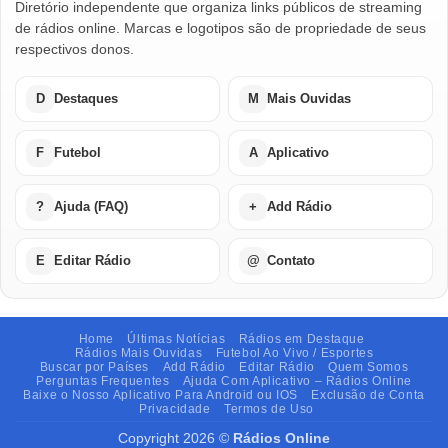
Diretório independente que organiza links públicos de streaming
de rádios online. Marcas e logotipos são de propriedade de seus
respectivos donos.
D
Destaques
M
Mais Ouvidas
F
Futebol
A
Aplicativo
?
Ajuda (FAQ)
+
Add Rádio
E
Editar Rádio
@
Contato
Home
Últimas Notícias
Rádios em Destaque
Rádios Mais Ouvidas
Futebol Ao Vivo / Esportes
Buscar por Países
Add Rádio
Editar Rádio
Quem Somos
Perguntas Frequentes
Ajuda Com Aplicativo – Rádios Online
Baixe o Nosso Aplicativo Para Android ou IOS
Exclusão de Conta
Privacidade
Termos de Uso
Copyright 2026 ©
Rádios Online