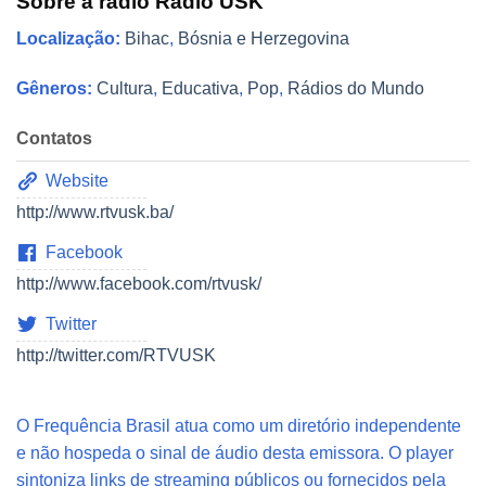
Sobre a rádio Radio USK
Localização:
Bihac
,
Bósnia e Herzegovina
Gêneros:
Cultura
,
Educativa
,
Pop
,
Rádios do Mundo
Contatos
Website
http://www.rtvusk.ba/
Facebook
http://www.facebook.com/rtvusk/
Twitter
http://twitter.com/RTVUSK
O Frequência Brasil atua como um diretório independente
e não hospeda o sinal de áudio desta emissora. O player
sintoniza links de streaming públicos ou fornecidos pela