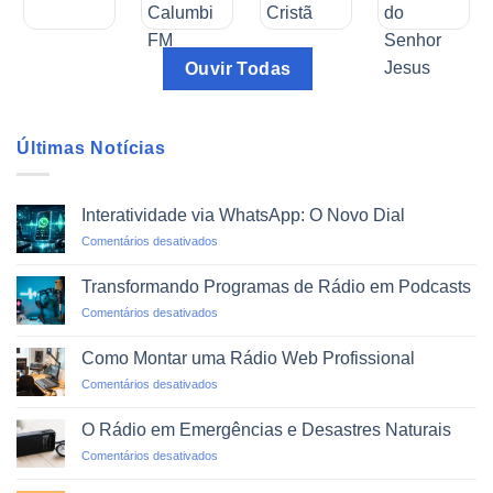
Ouvir Todas
Últimas Notícias
Interatividade via WhatsApp: O Novo Dial
em
Comentários desativados
Interatividade
via
Transformando Programas de Rádio em Podcasts
WhatsApp:
em
Comentários desativados
O
Transformando
Novo
Programas
Dial
Como Montar uma Rádio Web Profissional
de
em
Comentários desativados
Rádio
Como
em
Montar
Podcasts
O Rádio em Emergências e Desastres Naturais
uma
em
Comentários desativados
Rádio
O
Web
Rádio