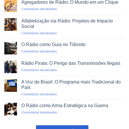
Profissional
Agregadores de Rádio: O Mundo em um Clique
em
em
Comentários desativados
Emergências
Agregadores
e
de
Desastres
Alfabetização via Rádio: Projetos de Impacto
Rádio:
Naturais
Social
O
em
Comentários desativados
Mundo
Alfabetização
em
via
um
O Rádio como Guia no Trânsito
Rádio:
Clique
em
Comentários desativados
Projetos
O
de
Rádio
Impacto
Rádio Pirata: O Perigo das Transmissões Ilegais
como
Social
em
Comentários desativados
Guia
Rádio
no
Pirata:
Trânsito
A Voz do Brasil: O Programa mais Tradicional do
O
País
Perigo
em
Comentários desativados
das
A
Transmissões
Voz
Ilegais
O Rádio como Arma Estratégica na Guerra
do
em
Comentários desativados
Brasil:
O
O
Rádio
Programa
como
mais