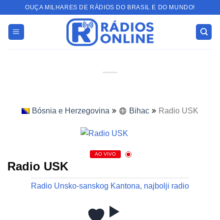
Skip
OUÇA MILHARES DE RÁDIOS DO BRASIL E DO MUNDO!
to
content
Bósnia e Herzegovina
Bihac
Radio USK
AO VIVO
Radio USK
Radio Unsko-sanskog Kantona, najbolji radio