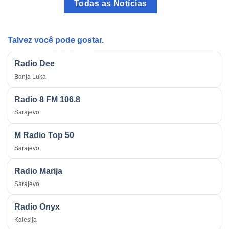
Todas as Notícias
Arma
Tradicional
Estratégica
do
na
País
Guerra
Talvez você pode gostar.
Radio Dee
Banja Luka
Radio 8 FM 106.8
Sarajevo
M Radio Top 50
Sarajevo
Radio Marija
Sarajevo
Radio Onyx
Kalesija