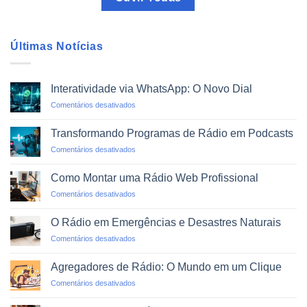
Últimas Notícias
Interatividade via WhatsApp: O Novo Dial
em
Comentários desativados
Interatividade
via
Transformando Programas de Rádio em Podcasts
WhatsApp:
em
Comentários desativados
O
Transformando
Novo
Programas
Dial
Como Montar uma Rádio Web Profissional
de
em
Comentários desativados
Rádio
Como
em
Montar
Podcasts
O Rádio em Emergências e Desastres Naturais
uma
em
Comentários desativados
Rádio
O
Web
Rádio
Profissional
Agregadores de Rádio: O Mundo em um Clique
em
em
Comentários desativados
Emergências
Agregadores
e
de