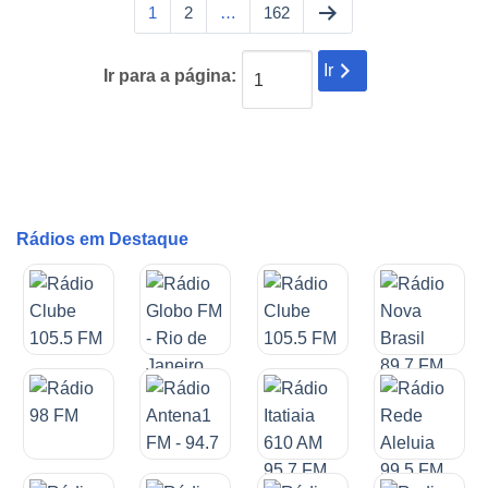
1
2
…
162
Ir
Ir para a página:
Rádios em Destaque