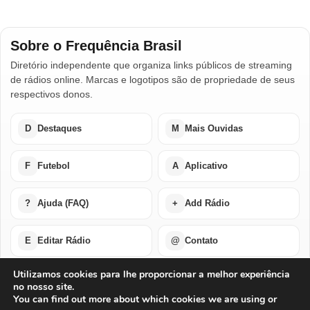
Sobre o Frequência Brasil
Diretório independente que organiza links públicos de streaming
de rádios online. Marcas e logotipos são de propriedade de seus
respectivos donos.
D
Destaques
M
Mais Ouvidas
F
Futebol
A
Aplicativo
?
Ajuda (FAQ)
+
Add Rádio
E
Editar Rádio
@
Contato
Utilizamos cookies para lhe proporcionar a melhor experiência
no nosso site.
Home
Últimas Notícias
Rádios em Destaque
You can find out more about which cookies we are using or
Rádios Mais Ouvidas
Futebol Ao Vivo / Esportes