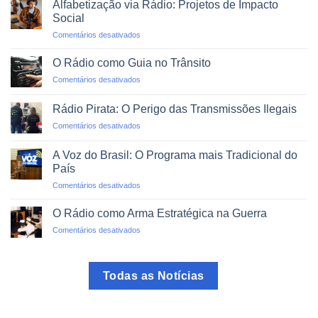
Desastres
Alfabetização via Rádio: Projetos de Impacto
Rádio:
Naturais
Social
O
em
Comentários desativados
Mundo
Alfabetização
em
via
um
O Rádio como Guia no Trânsito
Rádio:
Clique
em
Comentários desativados
Projetos
O
de
Rádio
Impacto
Rádio Pirata: O Perigo das Transmissões Ilegais
como
Social
em
Comentários desativados
Guia
Rádio
no
Pirata:
Trânsito
A Voz do Brasil: O Programa mais Tradicional do
O
País
Perigo
em
Comentários desativados
das
A
Transmissões
Voz
Ilegais
O Rádio como Arma Estratégica na Guerra
do
em
Comentários desativados
Brasil:
O
O
Rádio
Programa
como
mais
Todas as Notícias
Arma
Tradicional
Estratégica
do
na
País
Guerra