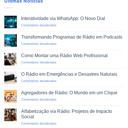
Últimas Notícias
Interatividade via WhatsApp: O Novo Dial
em
Comentários desativados
Interatividade
via
Transformando Programas de Rádio em Podcasts
WhatsApp:
em
Comentários desativados
O
Transformando
Novo
Programas
Dial
Como Montar uma Rádio Web Profissional
de
em
Comentários desativados
Rádio
Como
em
Montar
Podcasts
O Rádio em Emergências e Desastres Naturais
uma
em
Comentários desativados
Rádio
O
Web
Rádio
Profissional
Agregadores de Rádio: O Mundo em um Clique
em
em
Comentários desativados
Emergências
Agregadores
e
de
Desastres
Alfabetização via Rádio: Projetos de Impacto
Rádio:
Naturais
Social
O
em
Comentários desativados
Mundo