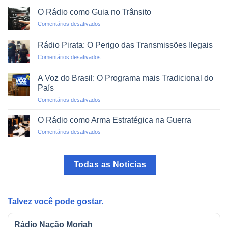
Alfabetização
em
via
um
O Rádio como Guia no Trânsito
Rádio:
Clique
em
Comentários desativados
Projetos
O
de
Rádio
Impacto
Rádio Pirata: O Perigo das Transmissões Ilegais
como
Social
em
Comentários desativados
Guia
Rádio
no
Pirata:
Trânsito
A Voz do Brasil: O Programa mais Tradicional do
O
País
Perigo
em
Comentários desativados
das
A
Transmissões
Voz
Ilegais
O Rádio como Arma Estratégica na Guerra
do
em
Comentários desativados
Brasil:
O
O
Rádio
Programa
como
mais
Todas as Notícias
Arma
Tradicional
Estratégica
do
na
País
Guerra
Talvez você pode gostar.
Rádio Nação Moriah