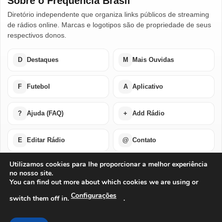
Sobre o Frequência Brasil
Diretório independente que organiza links públicos de streaming
de rádios online. Marcas e logotipos são de propriedade de seus
respectivos donos.
D
Destaques
M
Mais Ouvidas
F
Futebol
A
Aplicativo
?
Ajuda (FAQ)
+
Add Rádio
E
Editar Rádio
@
Contato
Utilizamos cookies para lhe proporcionar a melhor experiência
no nosso site.
Home
Últimas Notícias
Rádios em Destaque
You can find out more about which cookies we are using or
Rádios Mais Ouvidas
Futebol Ao Vivo / Esportes
Buscar por Países
Add Rádio
Editar Rádio
Quem Somos
Configurações
switch them off in.
.
Perguntas Frequentes
Ajuda Com Aplicativo – Rádios Online
Baixe o Nosso Aplicativo Para Android ou IOS
Exclusão de Conta
Privacidade
Termos de Uso