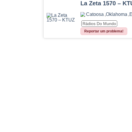
La Zeta 1570 – KT
Catoosa
,
Oklahoma
,
E
Rádios Do Mundo
Reportar um problema!