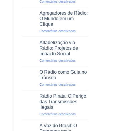
em
Comentários desativados
Profissional
O
Rádio
Agregadores de Rádio:
em
O Mundo em um
Emergências
Clique
e
em
Comentários desativados
Desastres
Agregadores
Naturais
de
Alfabetização via
Rádio:
Rádio: Projetos de
O
Impacto Social
Mundo
em
Comentários desativados
em
Alfabetização
um
via
Clique
O Rádio como Guia no
Rádio:
Trânsito
Projetos
em
Comentários desativados
de
O
Impacto
Rádio
Social
Rádio Pirata: O Perigo
como
das Transmissões
Guia
Ilegais
no
em
Comentários desativados
Trânsito
Rádio
Pirata:
A Voz do Brasil: O
O