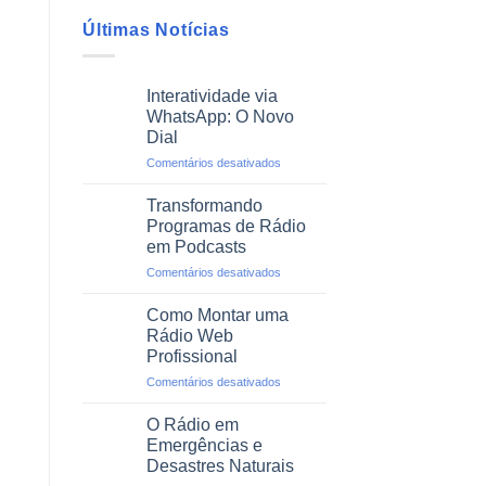
Últimas Notícias
Interatividade via
WhatsApp: O Novo
Dial
em
Comentários desativados
Interatividade
via
Transformando
WhatsApp:
Programas de Rádio
O
em Podcasts
Novo
em
Comentários desativados
Dial
Transformando
Programas
Como Montar uma
de
Rádio Web
Rádio
Profissional
em
em
Comentários desativados
Podcasts
Como
Montar
O Rádio em
uma
Emergências e
Rádio
Desastres Naturais
Web