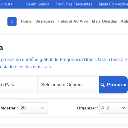
Quem Somos
Perguntas Frequentes
Ajuda Com Aplica
MUNDO!
Home
Destaques
Futebol Ao Vivo
Mais Ouvidas
Apl
a
países no diretório global do Frequência Brasil. Use a busca e
 estado e estilos musicais.
Procurar
Mostrar :
Organizar :