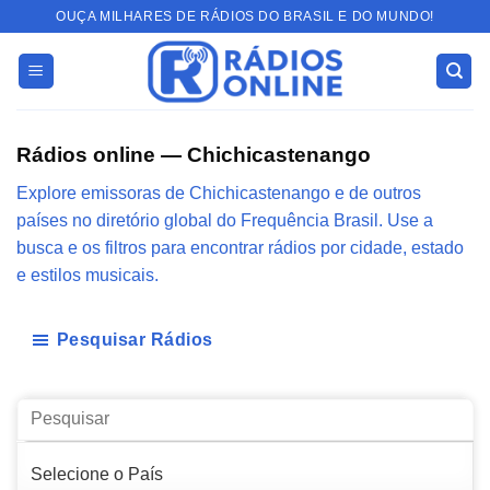
Skip
OUÇA MILHARES DE RÁDIOS DO BRASIL E DO MUNDO!
to
content
Rádios online — Chichicastenango
Explore emissoras de Chichicastenango e de outros
países no diretório global do Frequência Brasil. Use a
busca e os filtros para encontrar rádios por cidade, estado
e estilos musicais.
Pesquisar Rádios