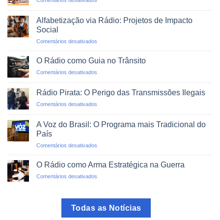
Comentários desativados
Emergências
Agregadores
e
de
Desastres
Alfabetização via Rádio: Projetos de Impacto
Rádio:
Naturais
Social
O
em
Comentários desativados
Mundo
Alfabetização
em
via
um
O Rádio como Guia no Trânsito
Rádio:
Clique
em
Comentários desativados
Projetos
O
de
Rádio
Impacto
Rádio Pirata: O Perigo das Transmissões Ilegais
como
Social
em
Comentários desativados
Guia
Rádio
no
Pirata:
Trânsito
A Voz do Brasil: O Programa mais Tradicional do
O
País
Perigo
em
Comentários desativados
das
A
Transmissões
Voz
Ilegais
O Rádio como Arma Estratégica na Guerra
do
em
Comentários desativados
Brasil:
O
O
Rádio
Programa
como
mais
Todas as Notícias
Arma
Tradicional
Estratégica