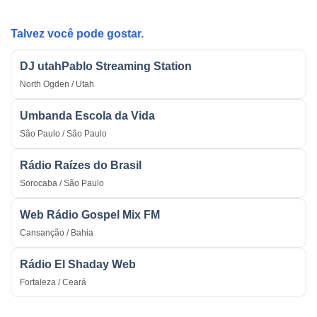
do
na
País
Guerra
Talvez você pode gostar.
DJ utahPablo Streaming Station
North Ogden / Utah
Umbanda Escola da Vida
São Paulo / São Paulo
Rádio Raízes do Brasil
Sorocaba / São Paulo
Web Rádio Gospel Mix FM
Cansanção / Bahia
Rádio El Shaday Web
Fortaleza / Ceará