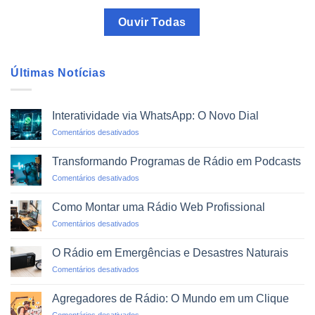
Ouvir Todas
Últimas Notícias
Interatividade via WhatsApp: O Novo Dial
em
Comentários desativados
Interatividade
via
Transformando Programas de Rádio em Podcasts
WhatsApp:
em
Comentários desativados
O
Transformando
Novo
Programas
Dial
Como Montar uma Rádio Web Profissional
de
em
Comentários desativados
Rádio
Como
em
Montar
Podcasts
O Rádio em Emergências e Desastres Naturais
uma
em
Comentários desativados
Rádio
O
Web
Rádio
Profissional
Agregadores de Rádio: O Mundo em um Clique
em
em