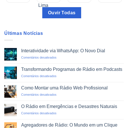
Ouvir Todas
Últimas Notícias
Interatividade via WhatsApp: O Novo Dial
em
Comentários desativados
Interatividade
via
Transformando Programas de Rádio em Podcasts
WhatsApp:
em
Comentários desativados
O
Transformando
Novo
Programas
Dial
Como Montar uma Rádio Web Profissional
de
em
Comentários desativados
Rádio
Como
em
Montar
Podcasts
O Rádio em Emergências e Desastres Naturais
uma
em
Comentários desativados
Rádio
O
Web
Rádio
Profissional
Agregadores de Rádio: O Mundo em um Clique
em