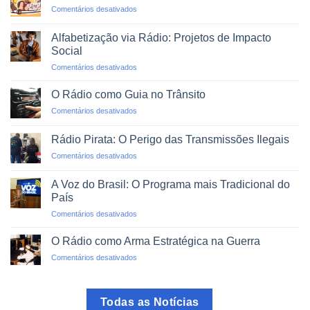
em
Comentários desativados
Emergências
Agregadores
e
de
Desastres
Alfabetização via Rádio: Projetos de Impacto
Rádio:
Naturais
Social
O
em
Comentários desativados
Mundo
Alfabetização
em
via
um
O Rádio como Guia no Trânsito
Rádio:
Clique
em
Comentários desativados
Projetos
O
de
Rádio
Impacto
Rádio Pirata: O Perigo das Transmissões Ilegais
como
Social
em
Comentários desativados
Guia
Rádio
no
Pirata:
Trânsito
A Voz do Brasil: O Programa mais Tradicional do
O
País
Perigo
em
Comentários desativados
das
A
Transmissões
Voz
Ilegais
O Rádio como Arma Estratégica na Guerra
do
em
Comentários desativados
Brasil:
O
O
Rádio
Programa
como
mais
Todas as Notícias
Arma
Tradicional