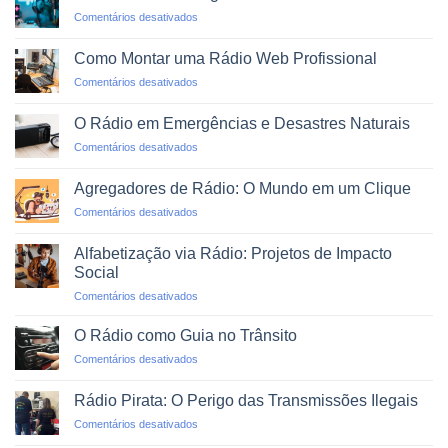
WhatsApp:
em
Comentários desativados
O
Transformando
Novo
Programas
Dial
Como Montar uma Rádio Web Profissional
de
em
Comentários desativados
Rádio
Como
em
Montar
Podcasts
O Rádio em Emergências e Desastres Naturais
uma
em
Comentários desativados
Rádio
O
Web
Rádio
Profissional
Agregadores de Rádio: O Mundo em um Clique
em
em
Comentários desativados
Emergências
Agregadores
e
de
Desastres
Alfabetização via Rádio: Projetos de Impacto
Rádio:
Naturais
Social
O
em
Comentários desativados
Mundo
Alfabetização
em
via
um
O Rádio como Guia no Trânsito
Rádio:
Clique
em
Comentários desativados
Projetos
O
de
Rádio
Impacto
Rádio Pirata: O Perigo das Transmissões Ilegais
como
Social
em
Comentários desativados
Guia
Rádio
no