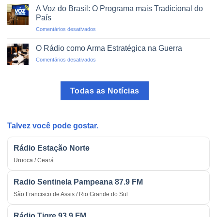
Pirata:
Trânsito
A Voz do Brasil: O Programa mais Tradicional do
O
País
Perigo
em
Comentários desativados
das
A
Transmissões
Voz
Ilegais
O Rádio como Arma Estratégica na Guerra
do
em
Comentários desativados
Brasil:
O
O
Rádio
Programa
como
mais
Todas as Notícias
Arma
Tradicional
Estratégica
do
na
País
Guerra
Talvez você pode gostar.
Rádio Estação Norte
Uruoca / Ceará
Radio Sentinela Pampeana 87.9 FM
São Francisco de Assis / Rio Grande do Sul
Rádio Tigre 93.9 FM