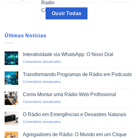
Ouvir Todas
Últimas Notícias
Interatividade via WhatsApp: O Novo Dial
em
Comentários desativados
Interatividade
via
Transformando Programas de Rádio em Podcasts
WhatsApp:
em
Comentários desativados
O
Transformando
Novo
Programas
Dial
Como Montar uma Rádio Web Profissional
de
em
Comentários desativados
Rádio
Como
em
Montar
Podcasts
O Rádio em Emergências e Desastres Naturais
uma
em
Comentários desativados
Rádio
O
Web
Rádio
Profissional
Agregadores de Rádio: O Mundo em um Clique
em