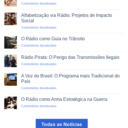
em
Comentários desativados
Emergências
Agregadores
e
de
Desastres
Alfabetização via Rádio: Projetos de Impacto
Rádio:
Naturais
Social
O
em
Comentários desativados
Mundo
Alfabetização
em
via
um
O Rádio como Guia no Trânsito
Rádio:
Clique
em
Comentários desativados
Projetos
O
de
Rádio
Impacto
Rádio Pirata: O Perigo das Transmissões Ilegais
como
Social
em
Comentários desativados
Guia
Rádio
no
Pirata:
Trânsito
A Voz do Brasil: O Programa mais Tradicional do
O
País
Perigo
em
Comentários desativados
das
A
Transmissões
Voz
Ilegais
O Rádio como Arma Estratégica na Guerra
do
em
Comentários desativados
Brasil:
O
O
Rádio
Programa
como
mais
Todas as Notícias
Arma
Tradicional