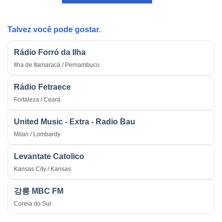
Estratégica
do
na
País
Guerra
Talvez você pode gostar.
Rádio Forró da Ilha
Ilha de Itamaracá / Pernambuco
Rádio Fetraece
Fortaleza / Ceará
United Music - Extra - Radio Bau
Milan / Lombardy
Levantate Catolico
Kansas City / Kansas
강릉 MBC FM
Coreia do Sul