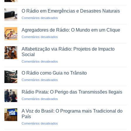
Como
em
Montar
Podcasts
O Rádio em Emergências e Desastres Naturais
uma
em
Comentários desativados
Rádio
O
Web
Rádio
Profissional
Agregadores de Rádio: O Mundo em um Clique
em
em
Comentários desativados
Emergências
Agregadores
e
de
Desastres
Alfabetização via Rádio: Projetos de Impacto
Rádio:
Naturais
Social
O
em
Comentários desativados
Mundo
Alfabetização
em
via
um
O Rádio como Guia no Trânsito
Rádio:
Clique
em
Comentários desativados
Projetos
O
de
Rádio
Impacto
Rádio Pirata: O Perigo das Transmissões Ilegais
como
Social
em
Comentários desativados
Guia
Rádio
no
Pirata:
Trânsito
A Voz do Brasil: O Programa mais Tradicional do
O
País
Perigo
em
Comentários desativados
das
A
Transmissões