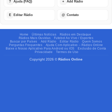
?
Ajuda (FAQ)
+
Add Rádio
E
Editar Rádio
@
Contato
Home
Últimas Notícias
Rádios em Destaque
Rádios Mais Ouvidas
Futebol Ao Vivo / Esportes
Buscar por Países
Add Rádio
Editar Rádio
Quem Somos
Perguntas Frequentes
Ajuda Com Aplicativo – Rádios Online
Baixe o Nosso Aplicativo Para Android ou IOS
Exclusão de Conta
Privacidade
Termos de Uso
Copyright 2026 ©
Rádios Online