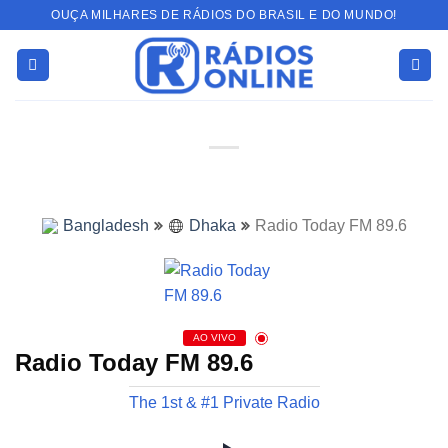
Skip
OUÇA MILHARES DE RÁDIOS DO BRASIL E DO MUNDO!
to
content
Bangladesh
Dhaka
Radio Today FM 89.6
AO VIVO
Radio Today FM 89.6
The 1st & #1 Private Radio