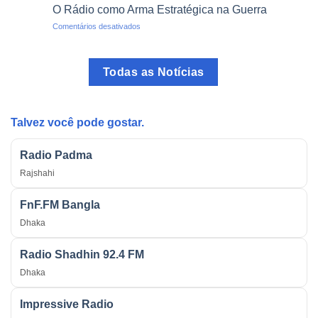
Voz
Ilegais
O Rádio como Arma Estratégica na Guerra
do
em
Comentários desativados
Brasil:
O
O
Rádio
Programa
como
mais
Todas as Notícias
Arma
Tradicional
Estratégica
do
na
País
Guerra
Talvez você pode gostar.
Radio Padma
Rajshahi
FnF.FM Bangla
Dhaka
Radio Shadhin 92.4 FM
Dhaka
Impressive Radio