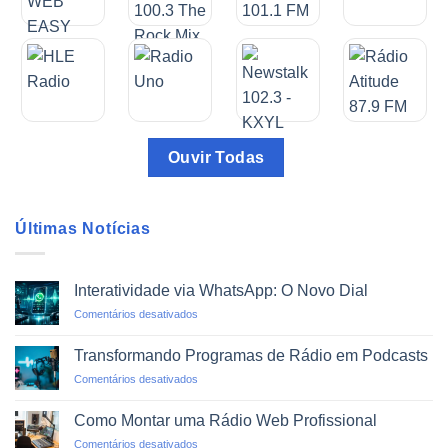
Ouvir Todas
Últimas Notícias
Interatividade via WhatsApp: O Novo Dial
em
Comentários desativados
Interatividade
via
Transformando Programas de Rádio em Podcasts
WhatsApp:
em
Comentários desativados
O
Transformando
Novo
Programas
Dial
Como Montar uma Rádio Web Profissional
de
em
Comentários desativados
Rádio