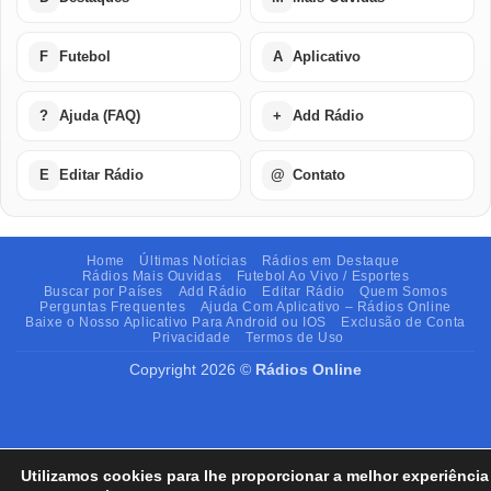
F
Futebol
A
Aplicativo
?
Ajuda (FAQ)
+
Add Rádio
E
Editar Rádio
@
Contato
Home
Últimas Notícias
Rádios em Destaque
Rádios Mais Ouvidas
Futebol Ao Vivo / Esportes
Buscar por Países
Add Rádio
Editar Rádio
Quem Somos
Perguntas Frequentes
Ajuda Com Aplicativo – Rádios Online
Baixe o Nosso Aplicativo Para Android ou IOS
Exclusão de Conta
Privacidade
Termos de Uso
Copyright 2026 ©
Rádios Online
Utilizamos cookies para lhe proporcionar a melhor experiência