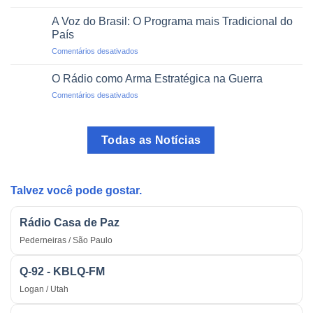
Rádio
no
Pirata:
Trânsito
A Voz do Brasil: O Programa mais Tradicional do
O
País
Perigo
em
Comentários desativados
das
A
Transmissões
Voz
Ilegais
O Rádio como Arma Estratégica na Guerra
do
em
Comentários desativados
Brasil:
O
O
Rádio
Programa
como
mais
Todas as Notícias
Arma
Tradicional
Estratégica
do
na
País
Guerra
Talvez você pode gostar.
Rádio Casa de Paz
Pederneiras / São Paulo
Q-92 - KBLQ-FM
Logan / Utah