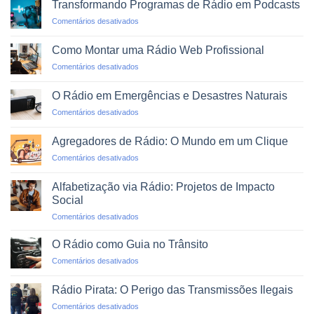
Transformando Programas de Rádio em Podcasts
WhatsApp:
em
Comentários desativados
O
Transformando
Novo
Programas
Dial
Como Montar uma Rádio Web Profissional
de
em
Comentários desativados
Rádio
Como
em
Montar
Podcasts
O Rádio em Emergências e Desastres Naturais
uma
em
Comentários desativados
Rádio
O
Web
Rádio
Profissional
Agregadores de Rádio: O Mundo em um Clique
em
em
Comentários desativados
Emergências
Agregadores
e
de
Desastres
Alfabetização via Rádio: Projetos de Impacto
Rádio:
Naturais
Social
O
em
Comentários desativados
Mundo
Alfabetização
em
via
um
O Rádio como Guia no Trânsito
Rádio:
Clique
em
Comentários desativados
Projetos
O
de
Rádio
Impacto
Rádio Pirata: O Perigo das Transmissões Ilegais
como
Social
em
Comentários desativados
Guia